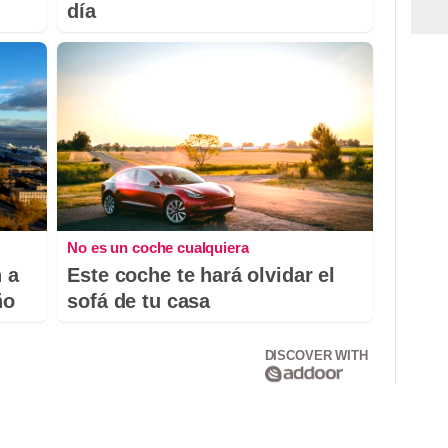
día
No es un coche cualquiera
 a
Este coche te hará olvidar el
ño
sofá de tu casa
DISCOVER WITH