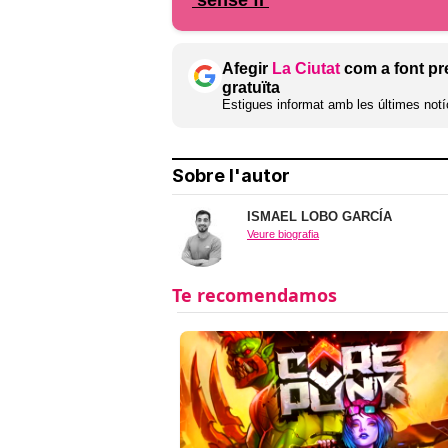
‘sense fi’
Afegir
La Ciutat
com a font pr
gratuïta
Estigues informat amb les últimes notíc
Sobre l'autor
ISMAEL LOBO GARCÍA
Veure biografia