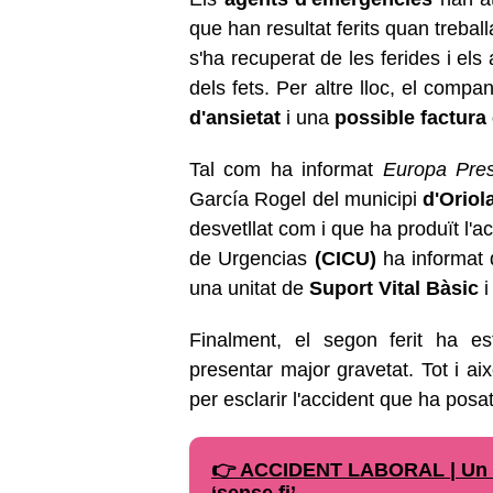
que han resultat ferits quan treba
s'ha recuperat de les ferides i els 
dels fets. Per altre lloc, el comp
d'ansietat
i una
possible factura
Tal com ha informat
Europa Pre
García Rogel del municipi
d'Oriol
desvetllat com i que ha produït l'
de Urgencias
(CICU)
ha informat 
una unitat de
Suport Vital Bàsic
i
Finalment, el segon ferit ha est
presentar major gravetat. Tot i aix
per esclarir l'accident que ha posat
👉 ACCIDENT LABORAL | Un tr