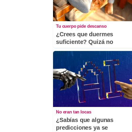
Tu cuerpo pide descanso
¿Crees que duermes
suficiente? Quizá no
No eran tan locas
¿Sabías que algunas
predicciones ya se