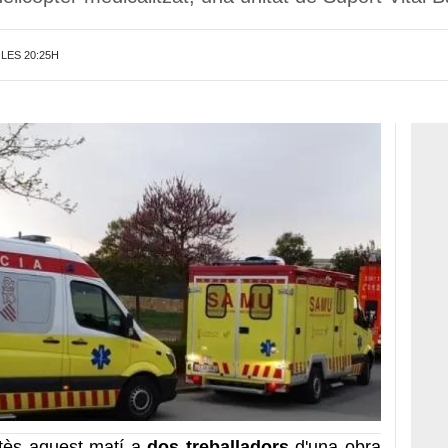
 LES 20:25H
tès aquest matí a
dos treballadors
d'una obra