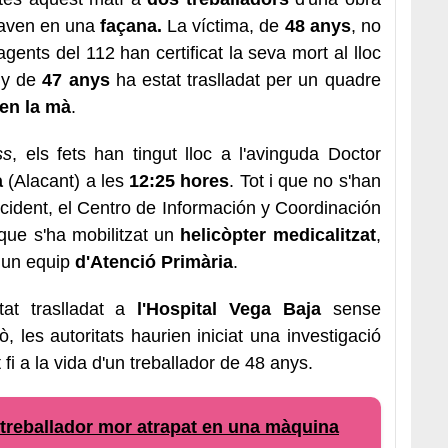
llaven en una
façana.
La víctima, de
48 anys
, no
agents del 112 han certificat la seva mort al lloc
any de
47 anys
ha estat traslladat per un quadre
 en la mà
.
ss
, els fets han tingut lloc a l'avinguda Doctor
a
(Alacant) a les
12:25 hores
. Tot i que no s'han
accident, el Centro de Información y Coordinación
que s'ha mobilitzat un
helicòpter medicalitzat
,
 un equip
d'Atenció Primària
.
at traslladat a
l'Hospital Vega Baja
sense
ò, les autoritats haurien iniciat una investigació
 fi a la vida d'un treballador de 48 anys.
eballador mor atrapat en una màquina