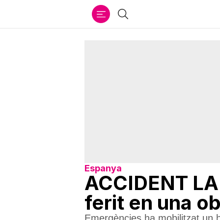
Ir
Cercar
al
contenido
Espanya
ACCIDENT LABO
ferit en una o
Emergències ha mobilitzat un he