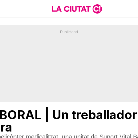
RAL | Un treballador m
bra
licòpter medicalitzat, una unitat de Suport Vital B