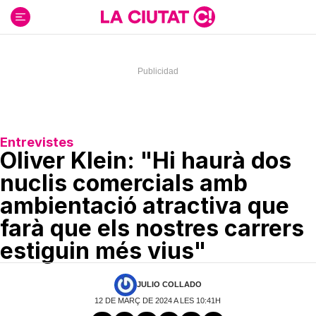
Ir
al
contenido
Entrevistes
Oliver Klein: "Hi haurà dos
nuclis comercials amb
ambientació atractiva que
farà que els nostres carrers
estiguin més vius"
JULIO COLLADO
12 DE MARÇ DE 2024 A LES 10:41H