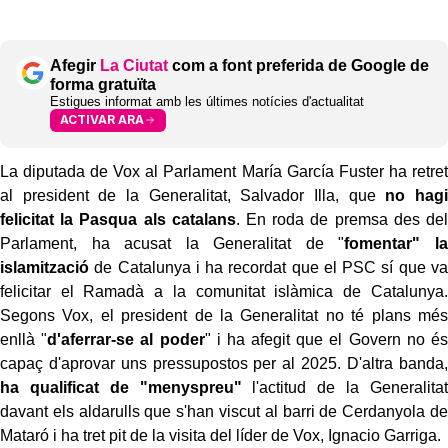
Afegir
La Ciutat
com a font preferida de Google de
forma gratuïta
Estigues informat amb les últimes notícies d'actualitat
ACTIVAR ARA
La diputada de Vox al Parlament María García Fuster ha retret
al president de la Generalitat, Salvador Illa, que
no hagi
felicitat la Pasqua als catalans
. En roda de premsa des del
Parlament, ha acusat la Generalitat de "
fomentar" la
islamització
de Catalunya i ha recordat que el PSC sí que va
felicitar el Ramadà a la comunitat islàmica de Catalunya.
Segons Vox, el president de la Generalitat no té plans més
enllà "
d'aferrar-se al poder
" i ha afegit que el Govern no és
capaç d'aprovar uns pressupostos per al 2025. D'altra banda,
ha qualificat de "menyspreu"
l'actitud de la Generalitat
davant els aldarulls que s'han viscut al barri de Cerdanyola de
Mataró i ha tret pit de la visita del líder de Vox, Ignacio Garriga.