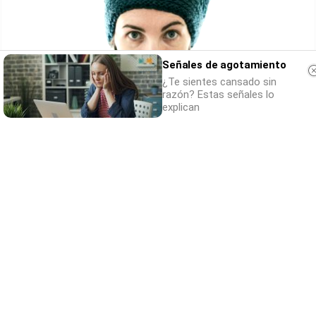
Señales de agotamiento
¿Te sientes cansado sin
razón? Estas señales lo
explican
Esto explica el frío
¿Te pasa que por la noche sientes más frío
sin motivo?
DISCOVER WITH
Comentaris
Nom