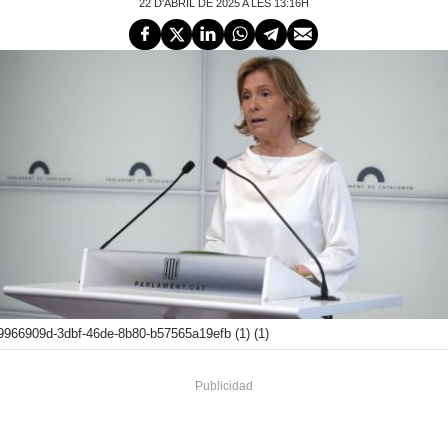
22 D'ABRIL DE 2025 A LES 13:16H
9966909d-3dbf-46de-8b80-b57565a19efb (1) (1)