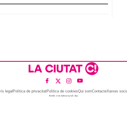
ís legal
Política de privacitat
Política de cookies
Qui som
Contacte
Xarxes soci
Amb col·laboració de: