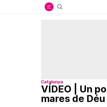
Ir
Cercar
al
contenido
Catalunya
VÍDEO | Un po
mares de Déu 