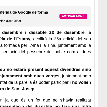
eferida de Google de forma
ACTIVAR ARA
ies d'actualitat
 desembre i dissabte 23 de desembre la
Pla de l'Estany,
acollirà la 35a edició del seu
a formada per l'Aina i la Tina, juntament amb la
epresentació del pessebre del poble com a dues
sep no estarà present aquest divendres sinó
onjuntament amb dues verges,
juntament amb
ntat de la parella és poder participar i
no volien
ura de Sant Josep.
, ja que és un fet que no s'havia realitzat
presentació del dissabte ho farà una altra