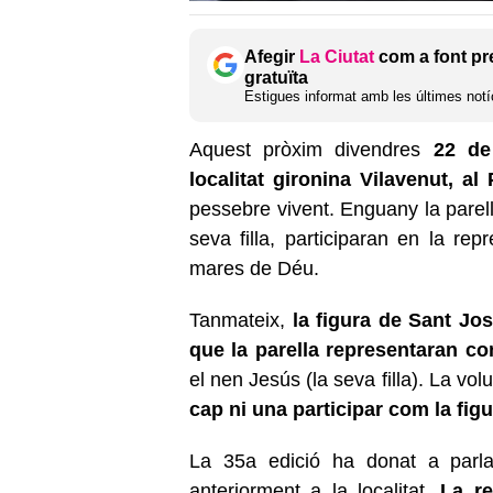
Afegir
La Ciutat
com a font pr
gratuïta
Estigues informat amb les últimes notíc
Aquest pròxim divendres
22 de
localitat gironina Vilavenut, al 
pessebre vivent. Enguany la parell
seva filla, participaran en la r
mares de Déu.
Tanmateix,
la figura de Sant Jo
que la parella representaran c
el nen Jesús (la seva filla). La volu
cap ni una participar com la fig
La 35a edició ha donat a parlar
anteriorment a la localitat.
La re