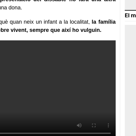
una dona.
El m
 què quan neix un infant a la localitat,
la família
ebre vivent, sempre que així ho vulguin.