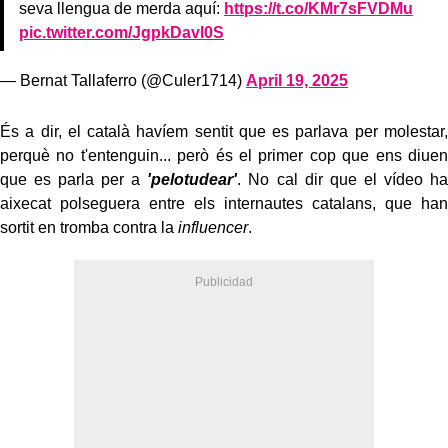
seva llengua de merda aquí:
https://t.co/KMr7sFVDMu
pic.twitter.com/JgpkDavI0S
— Bernat Tallaferro (@Culer1714)
April 19, 2025
És a dir, el català havíem sentit que es parlava per molestar,
perquè no t'entenguin... però és el primer cop que ens diuen
que es parla per a
'pelotudear'
. No cal dir que el vídeo ha
aixecat polseguera entre els internautes catalans, que han
sortit en tromba contra la
influencer
.