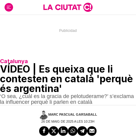
Ir
al
contenido
Catalunya
VÍDEO | Es queixa que li
contesten en català 'perquè
és argentina'
‘O sea, ¿cuál es la gracia de pelotuderame?’ s’exclama
la influencer perquè li parlen en català
MARC PASCUAL GARSABALL
26 DE MAIG DE 2025 A LES 10:23H