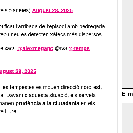
elsiplanetes)
August 28, 2025
ificat l’arribada de l’episodi amb pedregada i
 Prepirineu es detecten xàfecs més dispersos.
Reixac!!
@alexmegapc
@tv3
@temps
ugust 28, 2025
 les tempestes es mouen direcció nord-est,
El m
a. Davant d’aquesta situació, els serveis
emanen
prudència a la ciutadania
en els
e lliure.