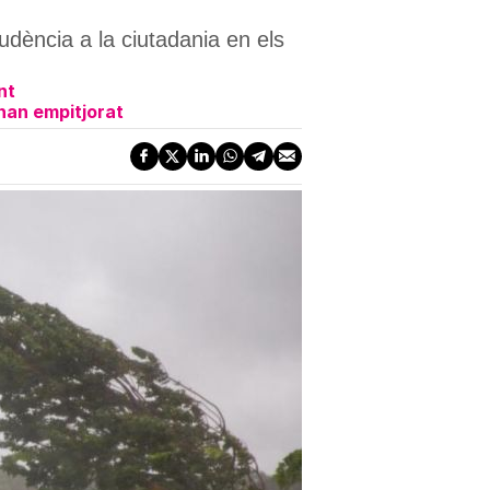
dència a la ciutadania en els
nt
han empitjorat