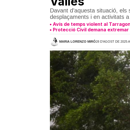
Vallès
Davant d’aquesta situació, els
desplaçaments i en activitats a l
Avís de temps violent al Tarrago
Protecció Civil demana extremar 
MARIA LORENZO MIRÓ
28 D'AGOST DE 2025 A