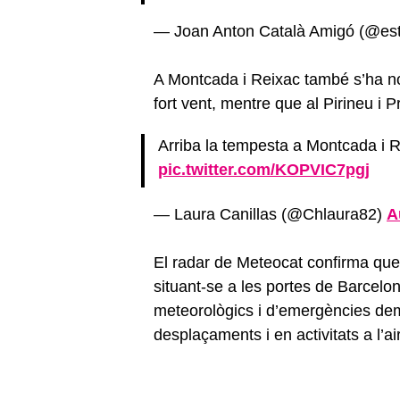
— Joan Anton Català Amigó (@est
A Montcada i Reixac també s’ha not
fort vent, mentre que al Pirineu i
Arriba la tempesta a Montcada i 
pic.twitter.com/KOPVIC7pgj
— Laura Canillas (@Chlaura82)
A
El radar de Meteocat confirma que
situant-se a les portes de Barcelon
meteorològics i d’emergències d
desplaçaments i en activitats a l’air