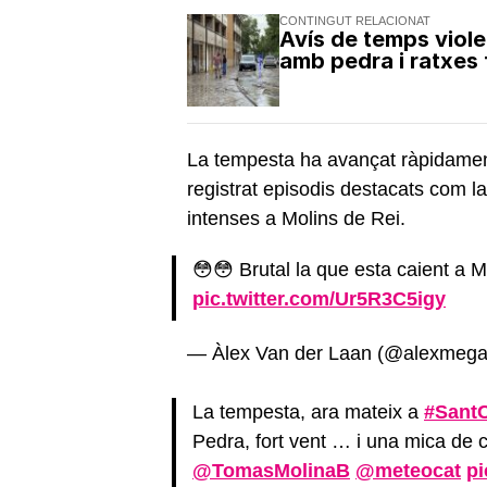
CONTINGUT RELACIONAT
Avís de temps viol
amb pedra i ratxes 
La tempesta ha avançat ràpidamen
registrat episodis destacats com 
intenses a Molins de Rei.
😳😳 Brutal la que esta caient a M
pic.twitter.com/Ur5R3C5igy
— Àlex Van der Laan (@alexmeg
La tempesta, ara mateix a
#Sant
Pedra, fort vent … i una mica de 
@TomasMolinaB
@meteocat
pi