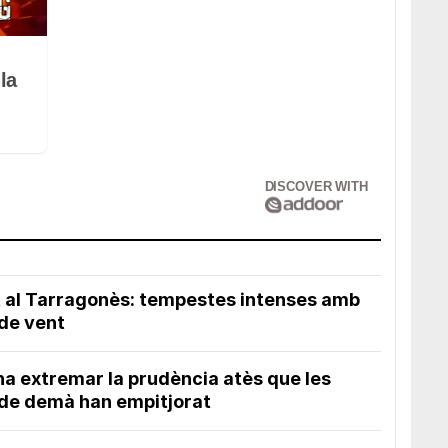
la
DISCOVER WITH
t al Tarragonès: tempestes intenses amb
 de vent
na extremar la prudència atès que les
 de demà han empitjorat