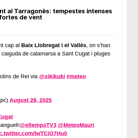
ent al Tarragonès: tempestes intenses
fortes de vent
t cap al
Baix Llobregat i el Vallès
, on s’han
la caiguda de calamarsa a Sant Cugat i pluges
olins de Rei via
@xikikuki
#meteo
apc)
August 28, 2025
Cugat
cangueli!
@eltempsTV3
@MeteoMauri
c.twitter.com/lwTCiO7Hu0