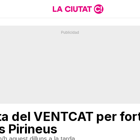
rta del VENTCAT per for
ls Pirineus
/h aquest dilluns a la tarda