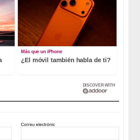
Más que un iPhone
a
¿El móvil también habla de ti?
DISCOVER WITH
Correu electrònic