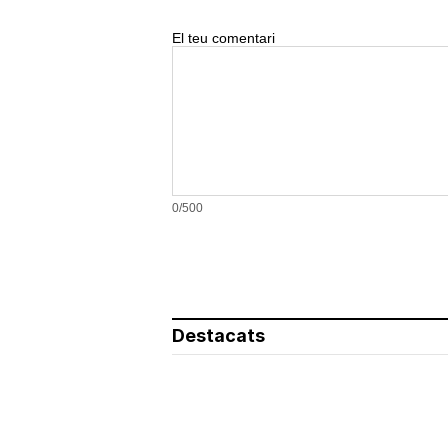
El teu comentari
0/500
Destacats