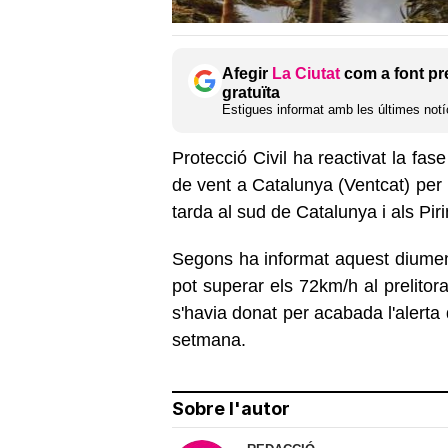
Afegir
La Ciutat
com a font pr
gratuïta
Estigues informat amb les últimes notíc
Protecció Civil ha reactivat la fas
de vent a Catalunya (Ventcat) per 
tarda al sud de Catalunya i als Pir
Segons ha informat aquest diumeng
pot superar els 72km/h al prelitor
s'havia donat per acabada l'alerta
setmana.
Sobre l'autor