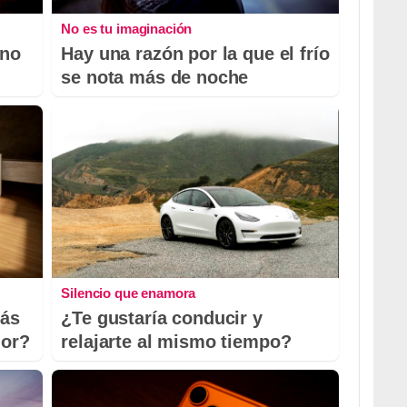
No es tu imaginación
 no
Hay una razón por la que el frío
se nota más de noche
Silencio que enamora
más
¿Te gustaría conducir y
dor?
relajarte al mismo tiempo?