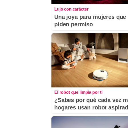
Lujo con carácter
Una joya para mujeres que
piden permiso
El robot que limpia por ti
¿Sabes por qué cada vez 
hogares usan robot aspira