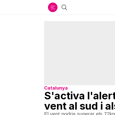
Ir
Cercar
al
contenido
Catalunya
S'activa l'ale
vent al sud i a
El vent podria superar els 72km