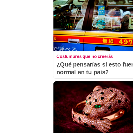
Costumbres que no creerás
¿Qué pensarías si esto fue
normal en tu país?