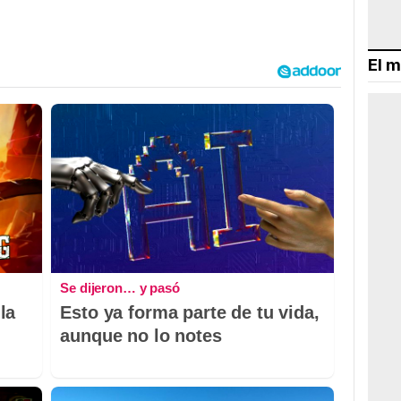
El m
Se dijeron… y pasó
la
Esto ya forma parte de tu vida,
aunque no lo notes