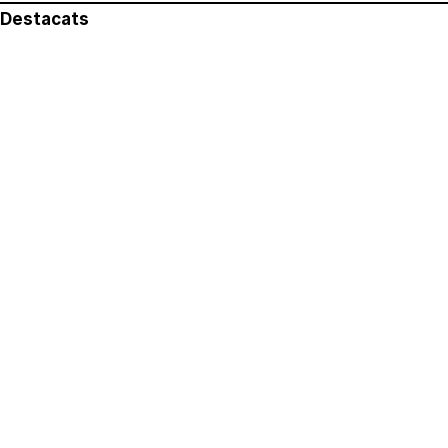
Destacats
El més llegit
Avís legal
Política de privacitat
Política de cookies
Qui som
Contacte
Xarxes socials
Amb col·laboració de: