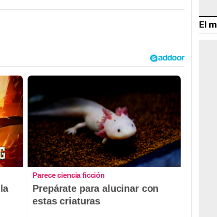
El m
Parece ciencia ficción
la
Prepárate para alucinar con
estas criaturas