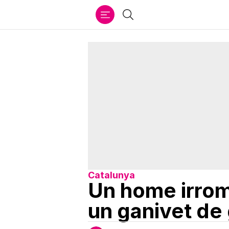
Ir
Cercar
al
contenido
Catalunya
Un home irro
un ganivet de