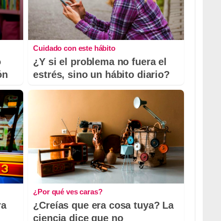
Cuidado con este hábito
o
¿Y si el problema no fuera el
ón
estrés, sino un hábito diario?
¿Por qué ves caras?
ra
¿Creías que era cosa tuya? La
ciencia dice que no