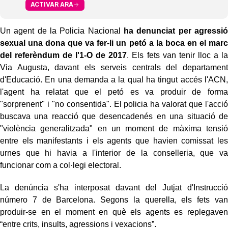
ACTIVAR ARA
Un agent de la Policia Nacional
ha denunciat per agressió
sexual una dona que va fer-li un petó a la boca en el marc
del referèndum de l'1-O de 2017
. Els fets van tenir lloc a la
Via Augusta, davant els serveis centrals del departament
d'Educació. En una demanda a la qual ha tingut accés l'ACN,
l'agent ha relatat que el petó es va produir de forma
"sorprenent" i "no consentida". El policia ha valorat que l'acció
buscava una reacció que desencadenés en una situació de
"violència generalitzada" en un moment de màxima tensió
entre els manifestants i els agents que havien comissat les
urnes que hi havia a l'interior de la conselleria, que va
funcionar com a col·legi electoral.
La denúncia s'ha interposat davant del Jutjat d'Instrucció
número 7 de Barcelona. Segons la querella, els fets van
produir-se en el moment en què els agents es replegaven
“entre crits, insults, agressions i vexacions”.