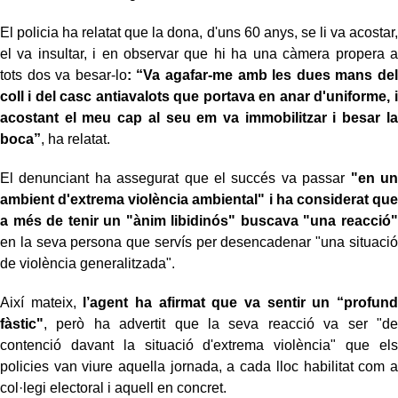
El policia ha relatat que la dona, d'uns 60 anys, se li va acostar,
el va insultar, i en observar que hi ha una càmera propera a
tots dos va besar-lo
: “Va agafar-me amb les dues mans del
coll i del casc antiavalots que portava en anar d'uniforme, i
acostant el meu cap al seu em va immobilitzar i besar la
boca”
, ha relatat.
El denunciant ha assegurat que el succés va passar
"en un
ambient d'extrema violència ambiental" i ha considerat que
a més de tenir un "ànim libidinós" buscava "una reacció"
en la seva persona que servís per desencadenar "una situació
de violència generalitzada".
Així mateix,
l’agent ha afirmat que va sentir un “profund
fàstic"
, però ha advertit que la seva reacció va ser "de
contenció davant la situació d'extrema violència" que els
policies van viure aquella jornada, a cada lloc habilitat com a
col·legi electoral i aquell en concret.