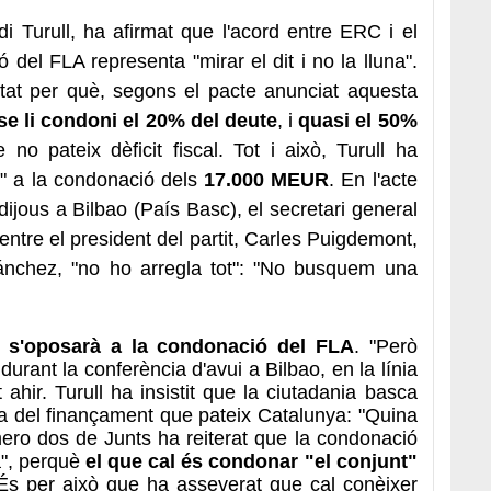
di Turull, ha afirmat que l'acord entre ERC i el
del FLA representa "mirar el dit i no la lluna".
ntat per què, segons el pacte anunciat aquesta
se li condoni el 20% del deute
, i
quasi el 50%
no pateix dèficit fiscal. Tot i això, Turull ha
o" a la condonació dels
17.000 MEUR
. En l'acte
ous a Bilbao (País Basc), el secretari general
entre el president del partit, Carles Puigdemont,
Sánchez, "no ho arregla tot": "No busquem una
 s'oposarà a la condonació del FLA
. "Però
durant la conferència d'avui a Bilbao, en la línia
hir. Turull ha insistit que la ciutadania basca
ma del finançament que pateix Catalunya: "Quina
mero dos de Junts ha reiterat que la condonació
na", perquè
el que cal és condonar "el conjunt"
És per això que ha asseverat que cal conèixer