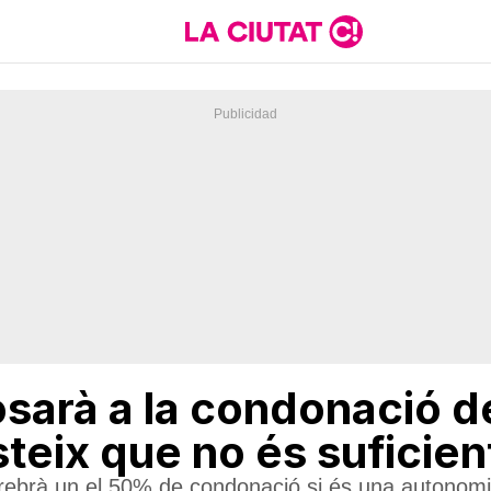
osarà a la condonació 
steix que no és suficien
ebrà un el 50% de condonació si és una autonomia q