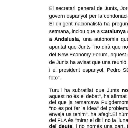
El secretari general de Junts, Jor
govern espanyol per la condonació 
El dirigent nacionalista ha pregu
setmana, inclou que a
Catalunya 
a Andalusia
, una autonomia que 
apuntat que Junts "no dirà que n
del New Economy Forum, aquest dij
de Junts ha avisat que una reunió 
i el president espanyol, Pedro 
foto".
Turull ha subratllat que Junts
no
aquest no és el debat", ha afirmat 
del que ja remarcava Puigdemont a
"no es pot fer la idea" del proble
enveja us tenim", ha afegit.El nú
del FLA és "mirar el dit i no la llu
del deute
, i no només una part. 