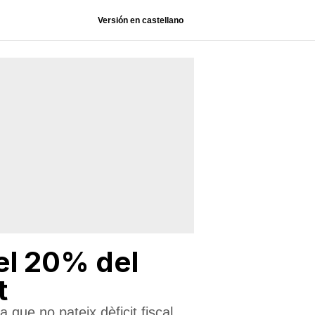
Versión en castellano
del 20% del
t
ue no pateix dèficit fiscal.