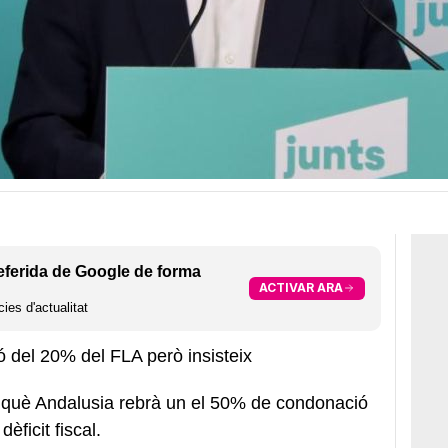
eferida de Google de forma
ACTIVAR ARA
ies d'actualitat
ó del 20% del FLA però insisteix
 què Andalusia rebrà un el 50% de condonació
èficit fiscal.