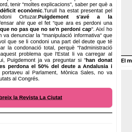
cord, tenir "moltes explicacions", saber per què a
 dèficit econòmic
.Turull ha estat presentat pel
doni Ortuzar.
Puigdemont s'avé a la
ensar ahir que el fet "que ara es perdoni una
 que no pas que no se'n perdoni cap
". Així ho
 va denunciar la "manipulació informativa" que
vol que se li condoni una part del deute que té
ar la condonació total, perquè "l'administració
 aquest problema que l'Estat li va carregar al
ui, Puigdemont ja va preguntar si "
han donat
El m
 es perdona el 50% del deute a Andalusia i
a portaveu al Parlament, Mònica Sales, no va
putats al Congrés.
eix la Revista La Ciutat