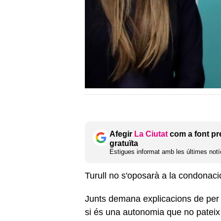
Afegir
La Ciutat
com a font pr
gratuïta
Estigues informat amb les últimes notíc
Turull no s'oposarà a la condonaci
Junts demana explicacions de per
si és una autonomia que no pateix d