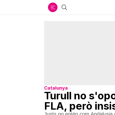
Ir
Cercar
al
contenido
Catalunya
Turull no s'op
FLA, però insi
Junts no entén com Andalusia r