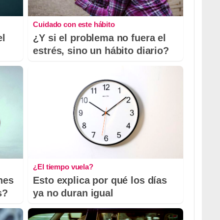
Cuidado con este hábito
el
¿Y si el problema no fuera el
estrés, sino un hábito diario?
¿El tiempo vuela?
nes
Esto explica por qué los días
s?
ya no duran igual