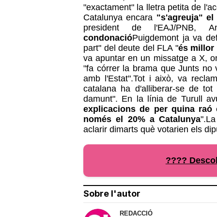
"exactament" la lletra petita de l'a
Catalunya encara
"s'agreuja" el
president de l'EAJ/PNB, An
condonació
Puigdemont ja va def
part" del deute del FLA "
és millor
va apuntar en un missatge a X, on
"fa córrer la brama que Junts no 
amb l'Estat".Tot i això, va reclam
catalana ha d'alliberar-se de tot
damunt". En la línia de Turull av
explicacions de per quina raó
només el 20% a Catalunya
".L
aclarir dimarts què votarien els di
???? Descobr
Sobre l'autor
REDACCIÓ