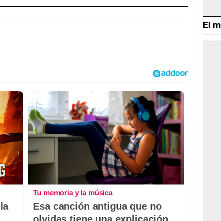
El m
Tu memoria y la música
la
Esa canción antigua que no
olvidas tiene una explicación