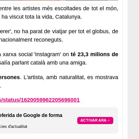
ntre les artistes més escoltades de tot el món,
ha viscut tota la vida, Catalunya.
erer', no ha parat de viatjar per tot el globus, de
ernacionalment reconeguts.
a xarxa social 'Instagram' on
té 23,3 milions de
salía parlant català amb una amiga.
ersones
. L'artista, amb naturalitat, es mostrava
.
as/status/1620059962205696001
eferida de Google de forma
ACTIVAR ARA
ies d'actualitat