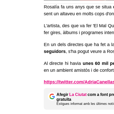
Rosalía fa uns anys que se situa e
sent un altaveu en molts cops d'on 
L'artista, des que va fer 'El Mal Qu
fer gires, àlbums i programes int
En un dels directes que ha fet a l
seguidors
, s'ha pogut veure a Ro
Al directe hi havia
unes 60 mil p
en un ambient amistós i de confort
https://twitter.com/AdriaCanell
Afegir
La Ciutat
com a font pr
gratuïta
Estigues informat amb les últimes notíc