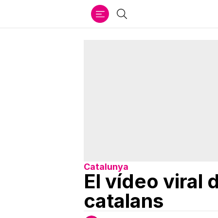
Ir
Cercar
al
contenido
Catalunya
El vídeo viral
catalans