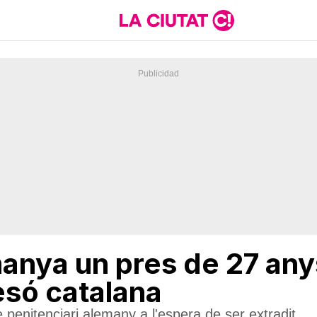
anya un pres de 27 any
esó catalana
 penitenciari alemany a l'espera de ser extradit