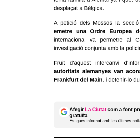
desplaçat a Bèlgica.
A petició dels Mossos la secció
emetre una Ordre Europea de
internacional va permetre al G
investigació conjunta amb la polic
Fruit d’aquest intercanvi d’inf
autoritats alemanyes van aconse
Frankfurt del Main
, i detenir-lo d
Afegir
La Ciutat
com a font pr
gratuïta
Estigues informat amb les últimes notíc