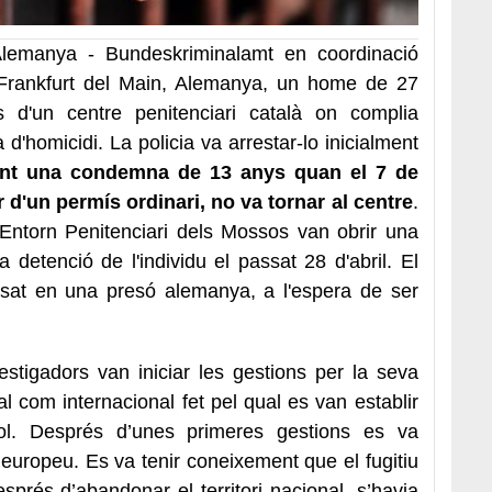
ó Alemanya - Bundeskriminalamt en coordinació
Frankfurt del Main, Alemanya, un home de 27
d'un centre penitenciari català on complia
d'homicidi. La policia va arrestar-lo inicialment
int una condemna de 13 anys quan el 7 de
d'un permís ordinari, no va tornar al centre
.
d'Entorn Penitenciari dels Mossos van obrir una
detenció de l'individu el passat 28 d'abril. El
essat en una presó alemanya, a l'espera de ser
stigadors van iniciar les gestions per la seva
nal com internacional fet pel qual es van establir
pol. Després d’unes primeres gestions es va
europeu. Es va tenir coneixement que el fugitiu
sprés d’abandonar el territori nacional, s’havia