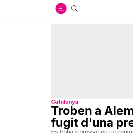
Ir
Cercar
al
contenido
Catalunya
Troben a Alem
fugit d'una pr
Es troba ingressat en un centre