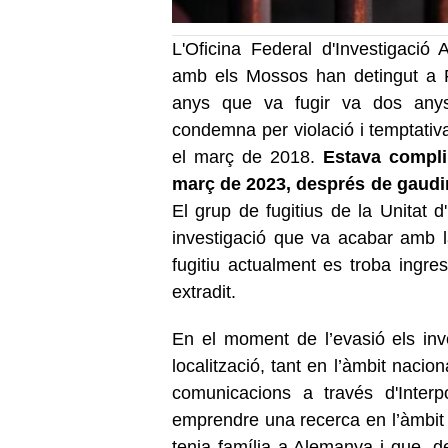
L'Oficina Federal d'Investigaci
amb els Mossos han detingut a 
anys que va fugir va dos anys 
condemna per violació i temptativa 
el març de 2018.
Estava compl
març de 2023, després de gaudir 
El grup de fugitius de la Unitat 
investigació que va acabar amb la 
fugitiu actualment es troba ingr
extradit.
En el moment de l’evasió els inve
localització, tant en l’àmbit nacio
comunicacions a través d'Inter
emprendre una recerca en l’àmbit 
tenia família a Alemanya i que, de