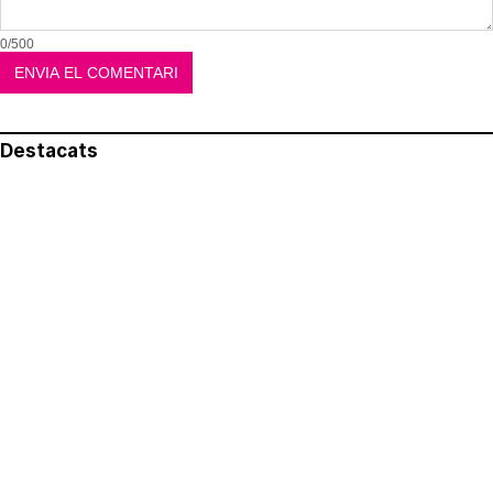
0/500
Destacats
El més llegit
Avís legal
Política de privacitat
Política de cookies
Qui som