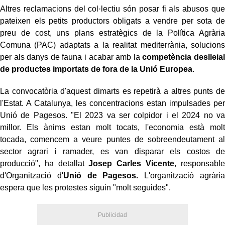
Altres reclamacions del col·lectiu són posar fi als abusos que
pateixen els petits productors obligats a vendre per sota de
preu de cost, uns plans estratègics de la Política Agrària
Comuna (PAC) adaptats a la realitat mediterrània, solucions
per als danys de fauna i acabar amb la
competència deslleial
de productes importats de fora de la Unió Europea
.
La convocatòria d'aquest dimarts es repetirà a altres punts de
l'Estat. A Catalunya, les concentracions estan impulsades per
Unió de Pagesos. "El 2023 va ser colpidor i el 2024 no va
millor. Els ànims estan molt tocats, l'economia està molt
tocada, comencem a veure puntes de sobreendeutament al
sector agrari i ramader, es van disparar els costos de
producció", ha detallat
Josep Carles Vicente
, responsable
d'Organització d'
Unió de Pagesos.
L'organització agrària
espera que les protestes siguin "molt seguides".