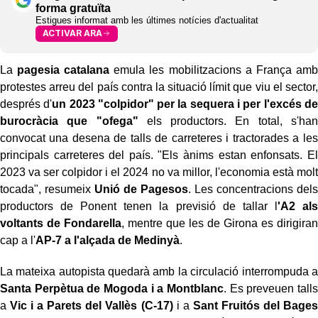
forma gratuïta
Estigues informat amb les últimes notícies d'actualitat
ACTIVAR ARA
La
pagesia catalana
emula les mobilitzacions a França amb
protestes arreu del país contra la situació límit que viu el sector,
després d'
un 2023 "colpidor" per la sequera i per l'excés de
burocràcia que "ofega"
els productors. En total, s'han
convocat una desena de talls de carreteres i tractorades a les
principals carreteres del país. "Els ànims estan enfonsats. El
2023 va ser colpidor i el 2024 no va millor, l'economia està molt
tocada", resumeix
Unió de Pagesos
. Les concentracions dels
productors de Ponent tenen la previsió de tallar l
'A2 als
voltants de Fondarella
, mentre que les de Girona es dirigiran
cap a l'
AP-7 a l'alçada de Medinyà
.
La mateixa autopista quedarà amb la circulació interrompuda a
Santa Perpètua de Mogoda i a Montblanc
. Es preveuen talls
a
Vic i a Parets del Vallès (C-17)
i a
Sant Fruitós del Bages