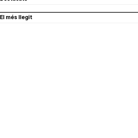
El més llegit
Avís legal
Política de privacitat
Política de cookies
Qui som
Contacte
Xarxes socials
Amb col·laboració de: