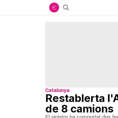
Ir
Cercar
al
contenido
Catalunya
Restablerta l'
de 8 camions
El sinistre ha comportat dos fe