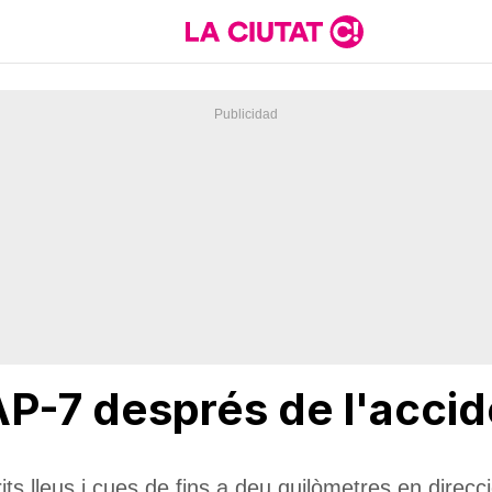
AP-7 després de l'accid
rits lleus i cues de fins a deu quilòmetres en direc