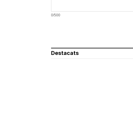
0/500
Destacats