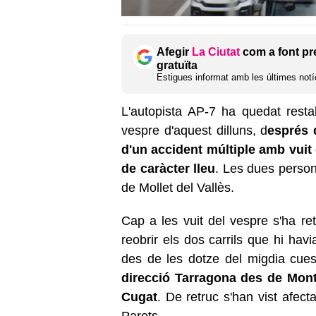
Afegir
La Ciutat
com a font pr
gratuïta
Estigues informat amb les últimes notíc
L'autopista AP-7 ha quedat resta
vespre d'aquest dilluns, d
esprés 
d'un accident múltiple amb vuit 
de caràcter lleu
. Les dues person
de Mollet del Vallès.
Cap a les vuit del vespre s'ha ret
reobrir els dos carrils que hi havi
des de les dotze del migdia cue
direcció Tarragona des de Mont
Cugat
. De retruc s'han vist afec
Parets.