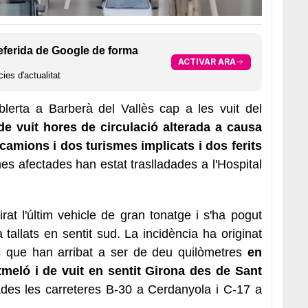
eferida de Google de forma
ACTIVAR ARA
ies d'actualitat
blerta a Barberà del Vallès cap a les vuit del
de vuit hores de circulació alterada a causa
camions i dos turismes implicats i dos ferits
es afectades han estat traslladades a l'Hospital
irat l'últim vehicle de gran tonatge i s'ha pogut
a tallats en sentit sud. La incidència ha originat
s que han arribat a ser de deu quilòmetres
en
meló i de vuit en sentit Girona des de Sant
tades les carreteres B-30 a Cerdanyola i C-17 a