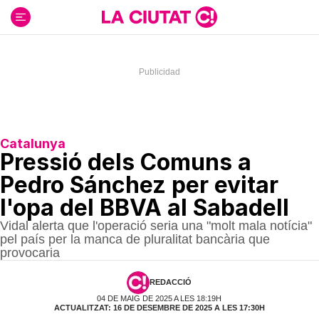
Ir
al
contenido
Catalunya
Pressió dels Comuns a
Pedro Sánchez per evitar
l'opa del BBVA al Sabadell
Vidal alerta que l'operació seria una "molt mala notícia"
pel país per la manca de pluralitat bancària que
provocaria
REDACCIÓ
04 DE MAIG DE 2025 A LES 18:19H
ACTUALITZAT: 16 DE DESEMBRE DE 2025 A LES 17:30H