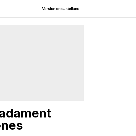
Versión en castellano
miadament
enes