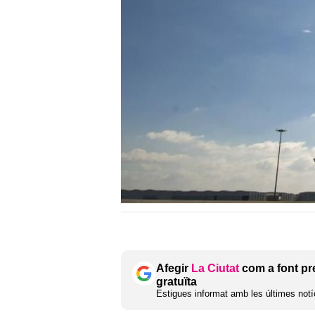
Afegir
La Ciutat
com a font pr
gratuïta
Estigues informat amb les últimes notíc