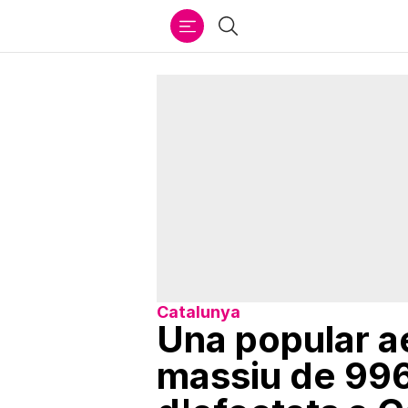
Ir
Cercar
al
contenido
Catalunya
Una popular a
massiu de 996