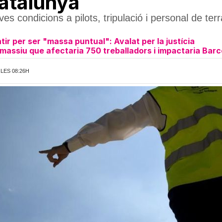
Catalunya
s condicions a pilots, tripulació i personal de ter
r per ser "massa puntual": Avalat per la justícia
assiu que afectaria 750 treballadors i impactaria Barc
 LES 08:26H