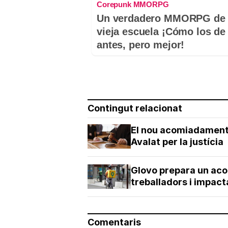
Corepunk MMORPG
Un verdadero MMORPG de 
vieja escuela ¡Cómo los de
antes, pero mejor!
Contingut relacionat
El nou acomiadament 
Avalat per la justícia
Glovo prepara un ac
treballadors i impact
Comentaris