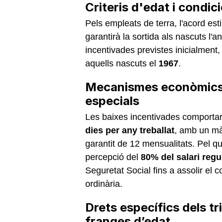
Criteris d'edat i condic
Pels empleats de terra, l'acord est
garantirà la sortida als nascuts l'a
incentivades previstes inicialment, 
aquells nascuts el
1967
.
Mecanismes econòmics:
especials
Les baixes incentivades comporta
dies per any treballat
, amb un mà
garantit de 12 mensualitats. Pel qu
percepció del
80% del salari reg
Seguretat Social fins a assolir el
ordinària.
Drets específics dels t
franges d’edat