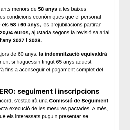
pulants menors de
58 anys
a les baixes
xes condicions econòmiques que el personal
e els
58 i 60 anys,
les prejubilacions partiran
20,04 euros,
ajustada segons la revisió salarial
l'any 2027 i 2028.
ajors de 60 anys,
la indemnització equivaldrà
nent si haguessin tingut 65 anys
aquest
rà fins a aconseguir el pagament complet del
’ERO: seguiment i inscripcions
cord, s'establirà una
Comissió de Seguiment
ecta execució de les mesures pactades. A més,
rquè els interessats puguin presentar-se