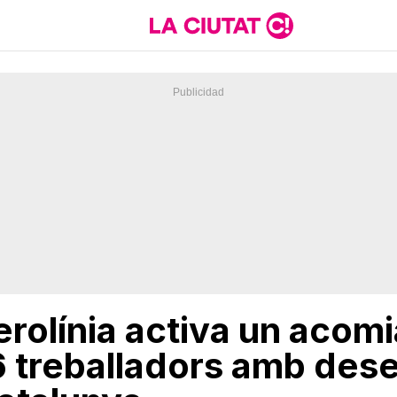
erolínia activa un aco
 treballadors amb des