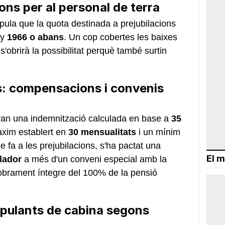
ions per al personal de terra
ipula que la quota destinada a prejubilacions
ny
1966 o abans
. Un cop cobertes les baixes
s'obrirà la possibilitat perquè també surtin
 compensacions i convenis
ran una indemnització calculada en base a
35
xim establert en
30 mensualitats
i un mínim
e fa a les prejubilacions, s'ha pactat una
El m
ulador
a més d'un conveni especial amb la
 cobrament íntegre del 100% de la pensió
ripulants de cabina segons