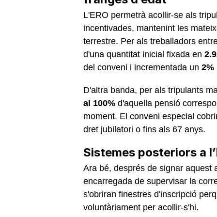
L'ERO permetrà acollir-se als tri
incentivades, mantenint les matei
terrestre. Per als treballadors entr
d'una quantitat inicial fixada en
2.9
del conveni i incrementada un
2% 
D'altra banda, per als tripulants m
al 100%
d'aquella pensió correspo
moment. El conveni especial cobri
dret jubilatori o fins als 67 anys.
Sistemes posteriors a l
Ara bé, després de signar aquest a
encarregada de supervisar la corr
s'obriran finestres d'inscripció pe
voluntàriament per acollir-s'hi.