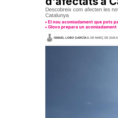
d'afectats a 
Descobreix com afecten les nove
Catalunya
El nou acomiadament que pots pati
Glovo prepara un acomiadament m
ISMAEL LOBO GARCÍA
31 DE MARÇ DE 2026 A