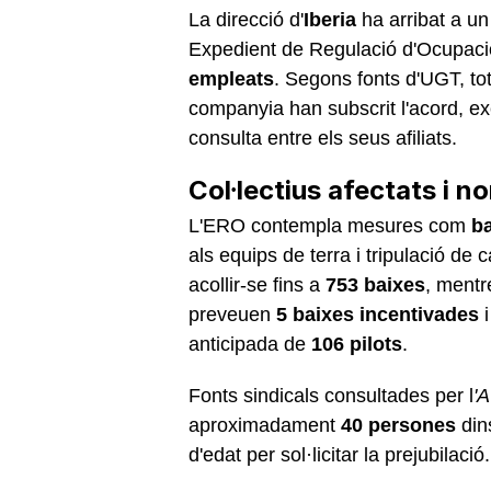
La direcció d'
Iberia
ha arribat a un
Expedient de Regulació d'Ocupaci
empleats
. Segons fonts d'UGT, tot
companyia han subscrit l'acord, e
consulta entre els seus afiliats.
Col·lectius afectats i n
L'ERO contempla mesures com
ba
als equips de terra i tripulació de 
acollir-se fins a
753 baixes
, mentr
preveuen
5 baixes incentivades
anticipada de
106 pilots
.
Fonts sindicals consultades per l
'
aproximadament
40 persones
dins
d'edat per sol·licitar la prejubilació.