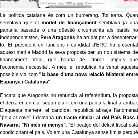
La política catalana és com un bumerang. Tot torna. Quan
semblava que el
model de finançament
semblava ja una
pantalla passada o una qüestió circumscrita als partits no
independentistes,
Pere Aragonès
ha arribat per a desenterrar-
lo. El president en funcions i candidat d'ERC ha presentat
aquest matí a Madrid la seva proposta per un nou sistema de
finançament propi, que hauria de "donar l'impuls que
l'economia necessita". A més, el republicà ha venut aquesta
possible via com
"la base d'una nova relació bilateral entre
Espanya i Catalunya"
.
Encara que Aragonès no renuncia al referèndum, la proposta
el deixa en un clar segon pla i com una pantalla final a arribar.
D'aquesta manera, el candidat republicà abraça l'anomenat
"peix al cove" i demana
un tracte similar al del País Basc i
Navarra: "Ni més ni menys"
. "El peatge del dèficit fiscal està
condicionant el país. Volem una Catalunya sense límits perquè