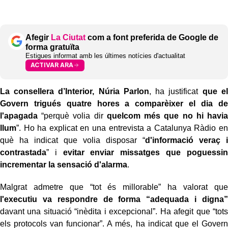
Afegir
La Ciutat
com a font preferida de Google de
forma gratuïta
Estigues informat amb les últimes notícies d'actualitat
ACTIVAR ARA
La consellera d’Interior, Núria Parlon
, ha justificat
que el
Govern trigués quatre hores a comparèixer el dia de
l'apagada
“perquè volia dir
quelcom més que no hi havia
llum
”. Ho ha explicat en una entrevista a Catalunya Ràdio en
què ha indicat que volia disposar “
d'informació veraç i
contrastada
” i
evitar enviar missatges que poguessin
incrementar la sensació d'alarma
.
Malgrat admetre que “tot és millorable” ha valorat que
l'executiu va respondre de forma “adequada i digna”
davant una situació “inèdita i excepcional”. Ha afegit que “tots
els protocols van funcionar”. A més, ha indicat que el Govern