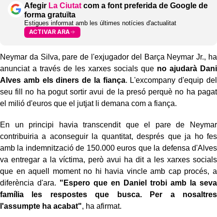
Afegir
La Ciutat
com a font preferida de Google de
forma gratuïta
Estigues informat amb les últimes notícies d'actualitat
ACTIVAR ARA
Neymar da Silva, pare de l'exjugador del Barça Neymar Jr., ha
anunciat a través de les xarxes socials que
no ajudarà Dani
Alves amb els diners de la fiança
. L'excompany d'equip del
seu fill no ha pogut sortir avui de la presó perquè no ha pagat
el milió d'euros que el jutjat li demana com a fiança.
En un principi havia transcendit que el pare de Neymar
contribuiria a aconseguir la quantitat, després que ja ho fes
amb la indemnització de 150.000 euros que la defensa d'Alves
va entregar a la víctima, però avui ha dit a les xarxes socials
que en aquell moment no hi havia vincle amb cap procés, a
diferència d'ara.
"Espero que en Daniel trobi amb la seva
família les respostes que busca. Per a nosaltres
l'assumpte ha acabat"
, ha afirmat.