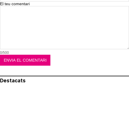
El teu comentari
0/500
Destacats
El més llegit