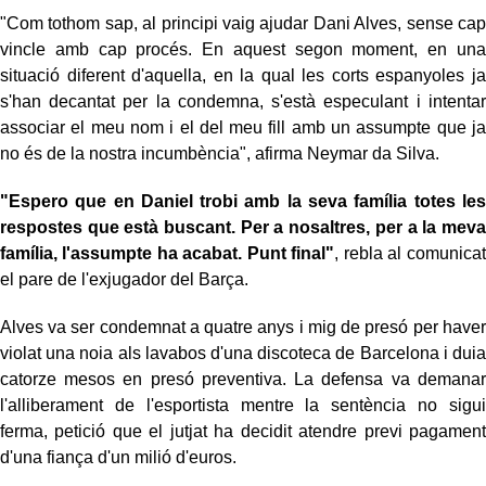
"Com tothom sap, al principi vaig ajudar Dani Alves, sense cap
vincle amb cap procés. En aquest segon moment, en una
situació diferent d'aquella, en la qual les corts espanyoles ja
s'han decantat per la condemna, s'està especulant i intentar
associar el meu nom i el del meu fill amb un assumpte que ja
no és de la nostra incumbència", afirma Neymar da Silva.
"Espero que en Daniel trobi amb la seva família totes les
respostes que està buscant. Per a nosaltres, per a la meva
família, l'assumpte ha acabat. Punt final"
, rebla al comunicat
el pare de l'exjugador del Barça.
Alves va ser condemnat a quatre anys i mig de presó per haver
violat una noia als lavabos d'una discoteca de Barcelona i duia
catorze mesos en presó preventiva. La defensa va demanar
l'alliberament de l'esportista mentre la sentència no sigui
ferma, petició que el jutjat ha decidit atendre previ pagament
d'una fiança d'un milió d'euros.