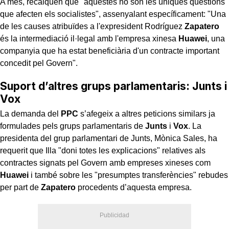
A més, recalquen que "aquestes no són les úniques qüestions
que afecten els socialistes", assenyalant específicament: "Una
de les causes atribuïdes a l'expresident Rodríguez
Zapatero
és la intermediació il·legal amb l'empresa xinesa
Huawei
, una
companyia que ha estat beneficiària d'un contracte important
concedit pel Govern".
Suport d’altres grups parlamentaris: Junts i
Vox
La demanda del
PPC
s’afegeix a altres peticions similars ja
formulades pels grups parlamentaris de
Junts
i
Vox
. La
presidenta del grup parlamentari de Junts, Mònica Sales, ha
requerit que Illa "doni totes les explicacions" relatives als
contractes signats pel Govern amb empreses xineses com
Huawei
i també sobre les "presumptes transferències" rebudes
per part de
Zapatero
procedents d’aquesta empresa.