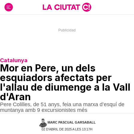
Ir
al
contenido
Catalunya
Mor en Pere, un dels
esquiadors afectats per
l'allau de diumenge a la Vall
d'Aran
Pere Colilles, de 51 anys, feia una marxa d’esquí de
muntanya amb 9 excursionistes més
MARC PASCUAL GARSABALL
02 D'ABRIL DE 2025 A LES 13:17H