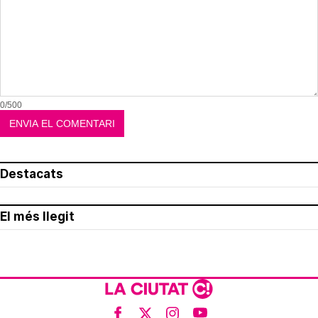
0/500
Destacats
El més llegit