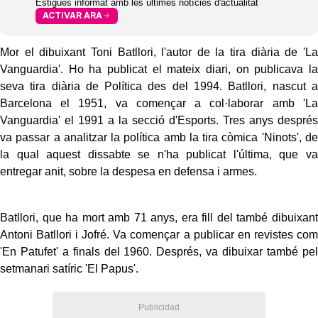
Estigues informat amb les últimes notícies d'actualitat
ACTIVAR ARA
Mor el dibuixant Toni Batllori, l'autor de la tira diària de 'La
Vanguardia'. Ho ha publicat el mateix diari, on publicava la
seva tira diària de Política des del 1994. Batllori, nascut a
Barcelona el 1951, va començar a col·laborar amb 'La
Vanguardia' el 1991 a la secció d'Esports. Tres anys després
va passar a analitzar la política amb la tira còmica 'Ninots', de
la qual aquest dissabte se n'ha publicat l'última, que va
entregar anit, sobre la despesa en defensa i armes.
Batllori, que ha mort amb 71 anys, era fill del també dibuixant
Antoni Batllori i Jofré. Va començar a publicar en revistes com
'En Patufet' a finals del 1960. Després, va dibuixar també pel
setmanari satíric 'El Papus'.