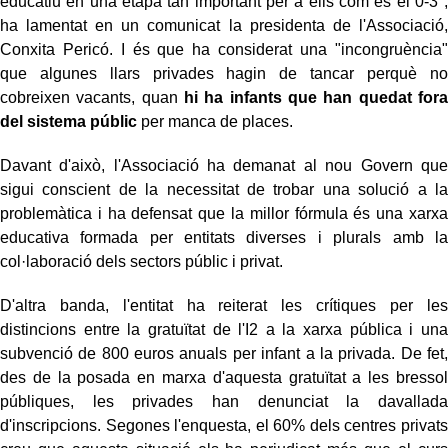
educatiu en una etapa tan important per a ells com és el 0-3",
ha lamentat en un comunicat la presidenta de l'Associació,
Conxita Pericó. I és que ha considerat una "incongruència"
que algunes llars privades hagin de tancar perquè no
cobreixen vacants, quan
hi ha infants que han quedat fora
del sistema públic
per manca de places.
Davant d'això, l'Associació ha demanat al nou Govern que
sigui conscient de la necessitat de trobar una solució a la
problemàtica i ha defensat que la millor fórmula és una xarxa
educativa formada per entitats diverses i plurals amb la
col·laboració dels sectors públic i privat.
D'altra banda, l'entitat ha reiterat les crítiques per les
distincions entre la gratuïtat de l'I2 a la xarxa pública i una
subvenció de 800 euros anuals per infant a la privada. De fet,
des de la posada en marxa d'aquesta gratuïtat a les bressol
públiques, les privades han denunciat la davallada
d'inscripcions. Segones l'enquesta, el 60% dels centres privats