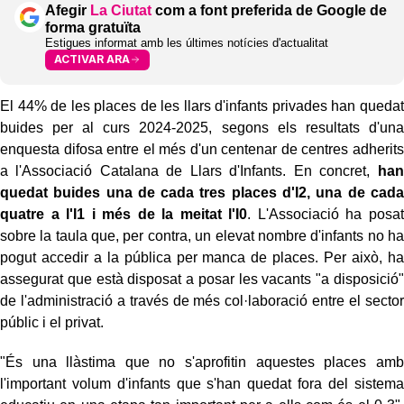
Afegir
La Ciutat
com a font preferida de Google de
forma gratuïta
Estigues informat amb les últimes notícies d'actualitat
ACTIVAR ARA
El 44% de les places de les llars d'infants privades han quedat
buides per al curs 2024-2025, segons els resultats d'una
enquesta difosa entre el més d'un centenar de centres adherits
a l'Associació Catalana de Llars d'Infants. En concret,
han
quedat buides una de cada tres places d'I2, una de cada
quatre a l'I1 i més de la meitat l'I0
. L'Associació ha posat
sobre la taula que, per contra, un elevat nombre d'infants no ha
pogut accedir a la pública per manca de places. Per això, ha
assegurat que està disposat a posar les vacants "a disposició"
de l'administració a través de més col·laboració entre el sector
públic i el privat.
"És una llàstima que no s'aprofitin aquestes places amb
l'important volum d'infants que s'han quedat fora del sistema