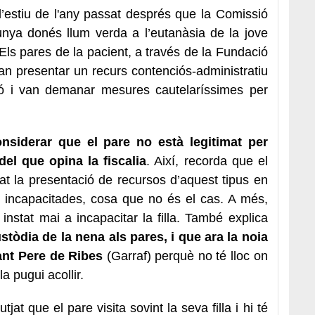
 l’estiu de l'any passat després que la Comissió
unya donés llum verda a l’eutanàsia de la jove
 Els pares de la pacient, a través de la Fundació
an presentar un recurs contenciós-administratiu
sió i van demanar mesures cautelaríssimes per
nsiderar que el pare no està legitimat per
del que opina la fiscalia
. Així, recorda que el
zat la presentació de recursos d’aquest tipus en
 incapacitades, cosa que no és el cas. A més,
nstat mai a incapacitar la filla. També explica
ustòdia de la nena als pares, i que ara la noia
ant Pere de Ribes
(Garraf) perquè no té lloc on
la pugui acollir.
tjat que el pare visita sovint la seva filla i hi té