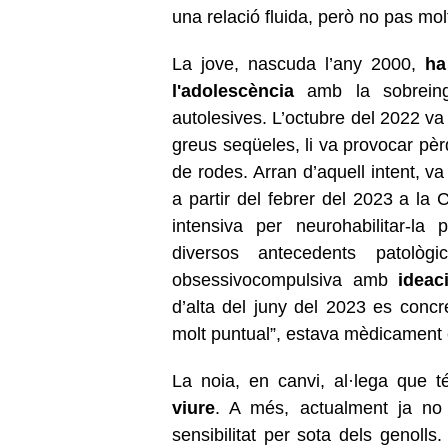
una relació fluida, però no pas mol
La jove, nascuda l’any 2000,
ha 
l'adolescència
amb la sobreing
autolesives. L’octubre del 2022 va 
greus seqüeles, li va provocar pèr
de rodes. Arran d’aquell intent, va
a partir del febrer del 2023 a la
intensiva per neurohabilitar-la 
diversos antecedents patològi
obsessivocompulsiva amb
ideac
d’alta del juny del 2023 es conc
molt puntual”, estava mèdicament es
La noia, en canvi, al·lega que t
viure
. A més, actualment ja no
sensibilitat per sota dels genolls