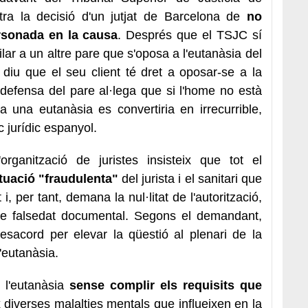
ra la decisió d'un jutjat de Barcelona de
no
rsonada en la causa
. Després que el TSJC sí
r a un altre pare que s'oposa a l'eutanàsia del
ra diu que el seu client té dret a oposar-se a la
a defensa del pare al·lega que si l'home no està
tza una eutanàsia es convertiria en irrecurrible,
 jurídic espanyol.
organització de juristes insisteix que tot el
tuació "fraudulenta"
del jurista i el sanitari que
i, per tant, demana la nul·litat de l'autorització,
e falsedat documental. Segons el demandant,
sacord per elevar la qüestió al plenari de la
'eutanàsia.
t l'eutanàsia
sense complir els requisits que
x diverses malalties mentals que influeixen en la