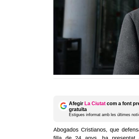
Afegir
La Ciutat
com a font pr
gratuïta
Estigues informat amb les últimes notíc
Abogados Cristianos, que defens
filla de 24 anys, ha presentat 