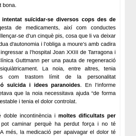
t bona.
intentat suïcidar-se diversos cops des de
esta de medicaments, així com conductes
llençar-se d’un cinquè pis, cosa que li va deixar
dua d'autonomia i l’obliga a moure’s amb cadira
 ingressar a l’hospital Joan XXIII de Tarragona i
 Clínica Guttmann per una pauta de regeneració
psiquiàtricament. La noia, entre altres, tenia
cs com trastorn límit de la personalitat
ió suïcida i idees paranoides
. En l’informe
retava que la noia necessitava ajuda “de forma
table i tenia el dolor controlat.
é doble incontinència i
moltes dificultats per
 pot caminar perquè ha perdut força i no té
. A més, la medicació per apaivagar el dolor té