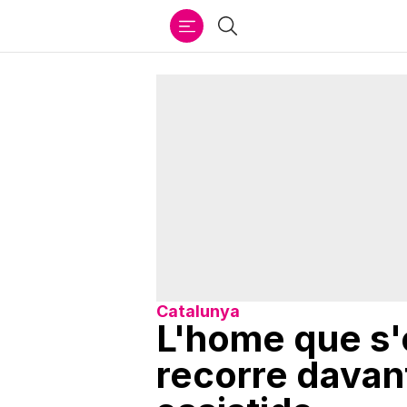
Ir
Cercar
al
contenido
Catalunya
L'home que s'o
recorre davan