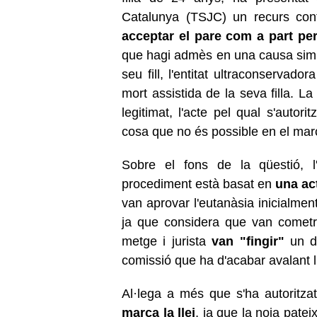
Catalunya (TSJC) un recurs cont
acceptar el pare com a part pe
que hagi admès en una causa simila
seu fill, l'entitat ultraconservado
mort assistida de la seva filla. L
legitimat, l'acte pel qual s'autori
cosa que no és possible en el marc
Sobre el fons de la qüestió, l'
procediment està basat en
una ac
van aprovar l'eutanàsia inicialment 
ja que considera que van cometr
metge i jurista
van "fingir"
un de
comissió que ha d'acabar avalant l
Al·lega a més que s'ha autoritza
marca la llei
, ja que la noia patei