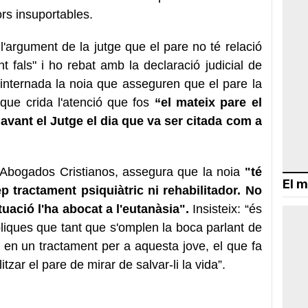
ors insuportables.
 l'argument de la jutge que el pare no té relació
 fals" i ho rebat amb la declaració judicial de
 internada la noia que asseguren que el pare la
que crida l'atenció que fos
“el mateix pare el
 davant el Jutge el dia que va ser citada com a
d'Abogados Cristianos, assegura que la noia
"té
El m
p tractament psiquiàtric ni rehabilitador. No
tuació l'ha abocat a l'eutanàsia".
Insisteix: “és
liques que tant que s'omplen la boca parlant de
r en un tractament per a aquesta jove, el que fa
itzar el pare de mirar de salvar-li la vida”.