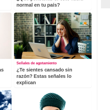
normal en tu país?
Señales de agotamiento
as
¿Te sientes cansado sin
razón? Estas señales lo
explican