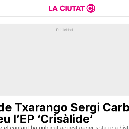
e Txarango Sergi Carb
u l’EP ‘Crisàlide‘
e el cantant ha publicat aquest gener sota una his