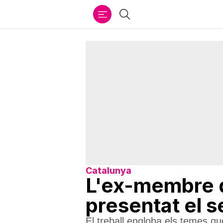
Ir
Cercar
al
contenido
Catalunya
L'ex-membre d
presentat el se
El treball engloba els temes qu