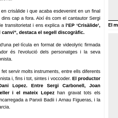
en crisàlide i que acaba esdevenint en un final
dins cap a fora. Així és com el cantautor Sergi
El m
e transitorietat i ens explica a
l’EP ‘Crisàlide’,
canvi”, destaca el segell discogràfic.
una pel·lícula en format de videolyric firmada
rador és l'evolució dels personatges i la seva
nista.
 fet servir molts instruments, entre ells diferents
sta i, fins i tot, sintes i voccoder.
El productor
Dani Lopez. Entre Sergi Carbonell, Joan
eller i el mateix Lopez
han gravat tots els
carregada a Panxii Badii i Arnau Figueras, i la
rcia.