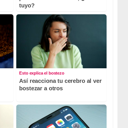
tuyo?
Esto explica el bostezo
Así reacciona tu cerebro al ver
bostezar a otros