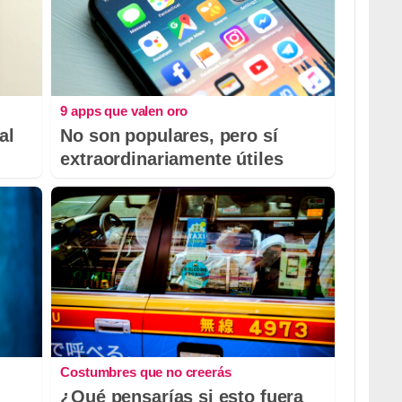
9 apps que valen oro
al
No son populares, pero sí
extraordinariamente útiles
Costumbres que no creerás
¿Qué pensarías si esto fuera