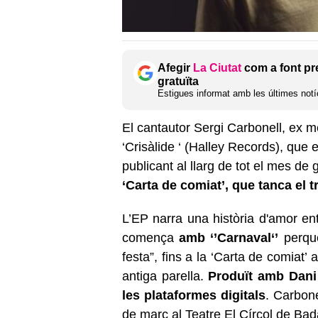
Afegir
La Ciutat
com a font pr
gratuïta
Estigues informat amb les últimes notíc
El cantautor Sergi Carbonell, ex 
‘Crisàlide ‘ (Halley Records), que
publicant al llarg de tot el mes de 
‘Carta de comiat’, que tanca el tr
L’EP narra una història d'amor en
comença
amb ‘’Carnaval‘’
perquè
festa”, fins a la ‘Carta de comiat
antiga parella.
Produït amb Dani L
les plataformes digitals
. Carbone
de març al Teatre El Círcol de Bad