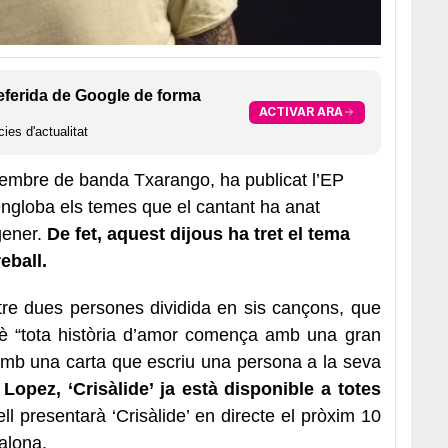
eferida de Google de forma
ACTIVAR ARA
ies d'actualitat
membre de banda Txarango, ha publicat l’EP
 engloba els temes que el cantant ha anat
gener.
De fet, aquest dijous ha tret el tema
eball.
tre dues persones dividida en sis cançons, que
 “tota història d’amor comença amb una gran
’ amb una carta que escriu una persona a la seva
opez, ‘Crisàlide’ ja està disponible a totes
ll presentarà ‘Crisàlide’ en directe el pròxim 10
alona.