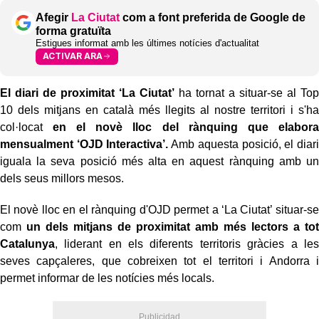
Afegir
La Ciutat
com a font preferida de Google de
forma gratuïta
Estigues informat amb les últimes notícies d'actualitat
ACTIVAR ARA
El diari de proximitat ‘La Ciutat’
ha tornat a situar-se al Top
10 dels mitjans en català més llegits al nostre territori i s'ha
col·locat
en el novè lloc del rànquing que elabora
mensualment ‘OJD Interactiva’.
Amb aquesta posició, el diari
iguala la seva posició més alta en aquest rànquing amb un
dels seus millors mesos.
El novè lloc en el rànquing d'OJD permet a ‘La Ciutat’ situar-se
com
un dels mitjans de proximitat amb més lectors a tot
Catalunya
, liderant en els diferents territoris gràcies a les
seves capçaleres, que cobreixen tot el territori i Andorra i
permet informar de les notícies més locals.