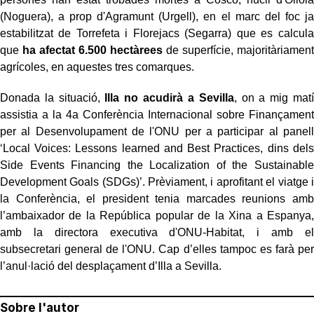
(Noguera), a prop d'Agramunt (Urgell), en el marc del foc ja
estabilitzat de Torrefeta i Florejacs (Segarra) que es calcula
que
ha afectat 6.500 hectàrees
de superfície, majoritàriament
agrícoles, en aquestes tres comarques.
Donada la situació,
Illa no acudirà a Sevilla
, on a mig matí
assistia a la 4a Conferència Internacional sobre Finançament
per al Desenvolupament de l'ONU per a participar al panell
‘Local Voices: Lessons learned and Best Practices, dins dels
Side Events Financing the Localization of the Sustainable
Development Goals (SDGs)’. Prèviament, i aprofitant el viatge i
la Conferència, el president tenia marcades reunions amb
l’ambaixador de la República popular de la Xina a Espanya,
amb la directora executiva d'ONU-Habitat, i amb el
subsecretari general de l'ONU. Cap d’elles tampoc es farà per
l’anul·lació del desplaçament d’Illa a Sevilla.
Sobre l'autor