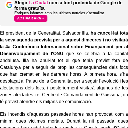
Afegir
La Ciutat
com a font preferida de Google de
forma gratuïta
Estigues informat amb les últimes notícies d'actualitat
ACTIVAR ARA
El president de la Generalitat, Salvador Illa,
ha cancel·lat tota
la seva agenda prevista per a aquest dimecres i no visitarà
la 4a Conferència Internacional sobre Finançament per al
Desenvolupament de l'ONU
que se celebra a la capital
andalusa. Illa ha anul·lat tot el que tenia previst fora de
Catalunya per a seguir de prop les conseqüències dels focs
que han cremat en les darreres hores. A primera hora, s’ha
desplaçat al Palau de la Generalitat per a seguir l’evolució i les
afectacions dels focs, i posteriorment visitarà algunes de les
zones afectades i el Centre de Comandament de Guissona, on
té previst atendre els mitjans de comunicació.
Els incendis d’aquestes passades hores han provocat, com a
mínim, dues víctimes mortals. Durant la nit passada, dues
persones han estat trobades mortes a Coscó, nucli d'Oliola