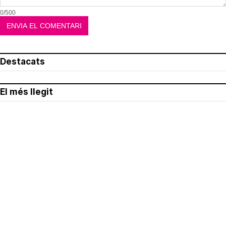
0/500
Destacats
El més llegit
Avís legal
Política de privacitat
Política de cookies
Qui som