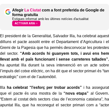
Afegir
La Ciutat
com a font preferida de Google de
forma gratuïta
Estigues informat amb les últimes notícies d'actualitat
ACTIVAR ARA
El president de la Generalitat, Salvador Illa, ha celebrat aquest
dilluns el pacte assolit entre el Departament d’Agricultura i el
Gremi de la Pagesia que ha permès desconvocar les protestes
del sector.
“Amb acords hi guanyem tots, i avui ens hem
llevat amb el país funcionant i sense carreteres tallades”
,
ha apuntat Illa durant la seva intervenció en un acte sobre
l’impuls del cotxe elèctric, on ha dit que el sector primari és “tan
estratègic” com el de l’automòbil.
Illa
ha celebrat “l’esforç per trobar acords”
i ha assegurat
que el pacte és una mostra de la
“nova etapa”
al Govern.
“Estem al costat dels sectors clau de l’economia catalana”, ha
apuntat Illa, que ha reconegut el sector primari com a “actor