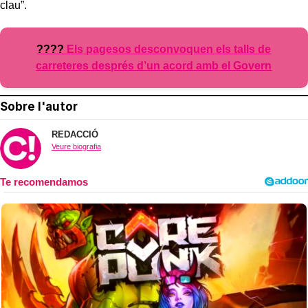
clau”.
????
Els pagesos desconvoquen els talls de
carreteres després d’un acord amb el Govern
Sobre l'autor
REDACCIÓ
Veure biografia