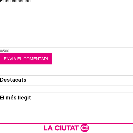
El teu comentari
0/500
Destacats
El més llegit