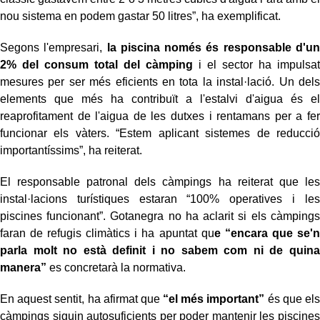
nou sistema en podem gastar 50 litres”, ha exemplificat.
Segons l'empresari,
la piscina només és responsable d'un
2% del consum total del càmping
i el sector ha impulsat
mesures per ser més eficients en tota la instal·lació. Un dels
elements que més ha contribuït a l'estalvi d'aigua és el
reaprofitament de l'aigua de les dutxes i rentamans per a fer
funcionar els vàters. “Estem aplicant sistemes de reducció
importantíssims”, ha reiterat.
El responsable patronal dels càmpings ha reiterat que les
instal·lacions turístiques estaran “100% operatives i les
piscines funcionant”. Gotanegra no ha aclarit si els càmpings
faran de refugis climàtics i ha apuntat qu
e “encara que se'n
parla molt no està definit i no sabem com ni de quina
manera”
es concretarà la normativa.
En aquest sentit, ha afirmat que
“el més important”
és que els
càmpings siguin autosuficients per poder mantenir les piscines