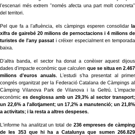
l'escenari més extrem "només afecta una part molt concreta"
del territori.
Pel que fa a l'afluència, els càmpings esperen consolidar
la
xifra de gairebé 20 milions de pernoctacions i 4 milions de
turistes de l'any passat
i créixer especialment en temporada
baixa.
D'altra banda, el sector ha donat a conèixer aquest dijous
dades d'impacte econòmic que calculen
que se situa en 2.467
milions d'euros anuals.
L'estudi s'ha presentat al primer
congrés organitzat per la Federació Catalana de Càmpings al
Càmping Vilanova Park de Vilanova i la Geltrú. L'impacte
econòmic
es desglossa amb un 29,3% al sector transport;
un 22,6% a l'allotjament; un 17,2% a manutenció; un 21,8%
a activitats; i la resta a altres despeses.
L'informe ha analitzat un total de
236 empreses de càmping
de les 353 que hi ha a Catalunya que sumen 266.829