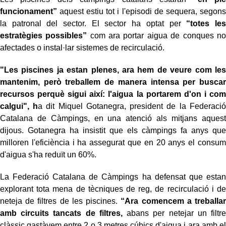
funcionament”
aquest estiu tot i l'episodi de sequera, segons
la patronal del sector. El sector ha optat per
“totes les
estratègies possibles”
com ara portar aigua de conques no
afectades o instal·lar sistemes de recirculació.
"Les piscines ja estan plenes, ara hem de veure com les
mantenim, però treballem de manera intensa per buscar
recursos perquè sigui així: l'aigua la portarem d'on i com
calgui", h
a dit Miquel Gotanegra, president de la Federació
Catalana de Càmpings, en una atenció als mitjans aquest
dijous. Gotanegra ha insistit que els càmpings fa anys que
milloren l'eficiència i ha assegurat que en 20 anys el consum
d'aigua s'ha reduït un 60%.
La Federació Catalana de Càmpings ha defensat que estan
explorant tota mena de tècniques de reg, de recirculació i de
neteja de filtres de les piscines.
“Ara comencem a treballar
amb circuits tancats de filtres,
abans per netejar un filtre
clàssic gastàvem entre 2 o 3 metres cúbics d'aigua i ara amb el