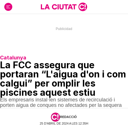
Ir
al
contenido
Catalunya
La FCC assegura que
portaran “L'aigua d'on i com
calgui” per omplir les
piscines aquest estiu
Els empresaris instal·len sistemes de recirculació i
porten aigua de conques no afectades per la sequera
REDACCIÓ
25 D'ABRIL DE 2024 A LES 12:35H