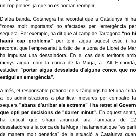
un cop plenes, ja que no es podran reomplir.
D'altra banda, Gotanegra ha recordat que a Catalunya hi ha
“zones molt importants” no afectades per l'emergència per
sequera. Per exemple, ha dit que al camp de Tarragona
“no hi
haurà cap problema”
per tenir aigua aquest estiu i ha
recordat que l'empresariat turístic de la zona de Lloret de Mar
ha impulsat una dessaladora. En el cas dels territoris amb
menys aigua, com la conca de la Muga, a l'Alt Empordà,
estudien
“portar aigua dessalada d'alguna conca que no
estigui en emergència”.
A més, el responsable patronal dels càmpings ha fet una crida
a les administracions a planificar mesures per combatre la
sequera
"abans d'arribar als extrems" i ha retret al Govern
que opti per decisions de "darrer minut".
En aquest sentit,
ha criticat que s'hagi anunciat ara l'arribada de 12
dessaladores a la conca de la Muga i ha lamentat que "es parli
de manera molt genèrica" de la situació a Catalunya quan