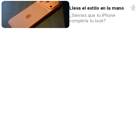
Lleva el estilo en la mano
¿Sientes que tu iPhone
completa tu look?
Tendencias de 2026
¿Y si ya deberías empezar a hacerlo hoy?
DISCOVER WITH
Comentaris
Nom
Correu electrònic
El teu comentari