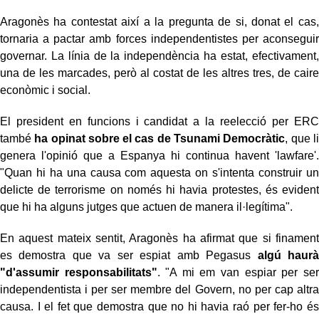
Aragonès ha contestat així a la pregunta de si, donat el cas,
tornaria a pactar amb forces independentistes per aconseguir
governar. La línia de la independència ha estat, efectivament,
una de les marcades, però al costat de les altres tres, de caire
econòmic i social.
El president en funcions i candidat a la reelecció per ERC
també
ha opinat sobre el cas de Tsunami Democràtic
, que li
genera l'opinió que a Espanya hi continua havent 'lawfare'.
"Quan hi ha una causa com aquesta on s'intenta construir un
delicte de terrorisme on només hi havia protestes, és evident
que hi ha alguns jutges que actuen de manera il·legítima".
En aquest mateix sentit, Aragonès ha afirmat que si finament
es demostra que va ser espiat amb Pegasus
algú haurà
"d'assumir responsabilitats"
. "A mi em van espiar per ser
independentista i per ser membre del Govern, no per cap altra
causa. I el fet que demostra que no hi havia raó per fer-ho és