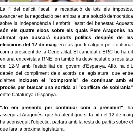
La fi del dèficit fiscal, la recaptació de tots els impostos,
avançar en la negociació per arribar a una solució democràtica
sobre la independència i enfortir l'estat del benestar. Aquests
són els quatre eixos sobre els quals Pere Aragonès ha
afirmat que buscarà suports polítics després de les
eleccions del 12 de maig
en cas que li calguin per continuar
com a president de la Generalitat. El candidat d'ERC ho ha dit
en una entrevista a RNE, on també ha desvinculat els resultats
del 12-M amb l'estabilitat del govern d'Espanya. Allò, ha dit,
depèn del compliment dels acords de legislatura, que entre
d'altres
inclouen el "compromís" de continuar amb el
procés per buscar una sortida al "conflicte de sobirania"
entre Catalunya i Espanya.
"Jo em presento per continuar com a president"
, ha
assegurat Aragonès, que ha afegit que si la nit del 12 de maig
ha aconseguit l'objectiu, parlarà amb la resta de partits sobre el
que farà la pròxima legislatura.