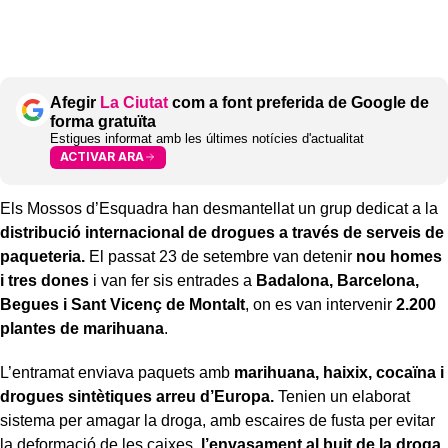
Afegir
La Ciutat
com a font preferida de Google de
forma gratuïta
Estigues informat amb les últimes notícies d'actualitat
ACTIVAR ARA
Els Mossos d’Esquadra han desmantellat un grup dedicat a la
distribució internacional de drogues a través de serveis de
paqueteria.
El passat 23 de setembre van detenir
nou homes
i tres dones
i van fer sis entrades a
Badalona, Barcelona,
Begues i Sant Vicenç de Montalt
, on es van intervenir
2.200
plantes de marihuana
.
L’entramat enviava paquets amb
marihuana, haixix, cocaïna i
drogues sintètiques arreu d’Europa.
Tenien un elaborat
sistema per amagar la droga, amb escaires de fusta per evitar
la deformació de les caixes,
l’envasament al buit de la droga