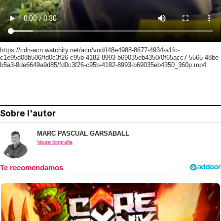
https://cdn-acn.watchity.net/acn/vod/f48e4988-8677-4934-a1fc-
c1e95d08b506/fd0c3f26-c95b-4182-8993-b69035eb4350/0f65acc7-5565-48be-
b5a3-8de6649a9d85/fd0c3f26-c95b-4182-8993-b69035eb4350_360p.mp4
Sobre l'autor
MARC PASCUAL GARSABALL
Veure biografia