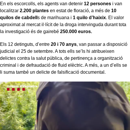
En els escorcolls, els agents van detenir
12 persones
i van
localitzar
2.200 plantes
en estat de floració, a més de
10
quilos de cabdell
s de marihuana i
1 quilo d’haixix
. El valor
aproximat al mercat il·lícit de la droga intervinguda durant tota
la investigació és de gairebé
250.000 euros.
Els 12 detinguts, d’entre
20 i 70 anys
, van passar a disposició
judicial el 25 de setembre. A tots ells se’ls hi atribueixen
delictes contra la salut pública, de pertinença a organització
criminal i de defraudació de fluid elèctric. A més, a un d’ells se
li suma també un delicte de falsificació documental.