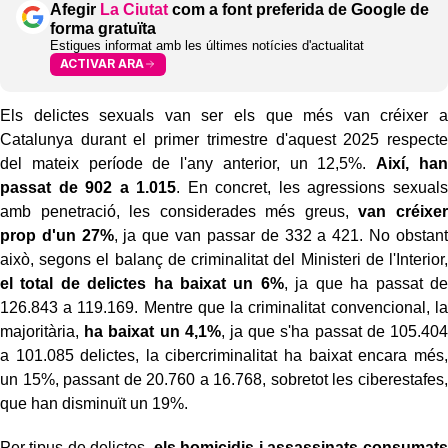
Afegir
La Ciutat
com a font preferida de Google de
forma gratuïta
Estigues informat amb les últimes notícies d'actualitat
ACTIVAR ARA
Els delictes sexuals van ser els que més van créixer a
Catalunya durant el primer trimestre d'aquest 2025 respecte
del mateix període de l'any anterior, un 12,5%.
Així, han
passat de 902 a 1.015
. En concret, les agressions sexuals
amb penetració, les considerades més greus,
van créixer
prop d'un 27%
, ja que van passar de 332 a 421. No obstant
això, segons el balanç de criminalitat del Ministeri de l'Interior,
el total de delictes ha baixat un 6%
, ja que ha passat de
126.843 a 119.169. Mentre que la criminalitat convencional, la
majoritària,
ha baixat un 4,1%
, ja que s'ha passat de 105.404
a 101.085 delictes, la cibercriminalitat ha baixat encara més,
un 15%, passant de 20.760 a 16.768, sobretot les ciberestafes,
que han disminuït un 19%.
Per tipus de delictes,
els homicidis i assassinats consumats