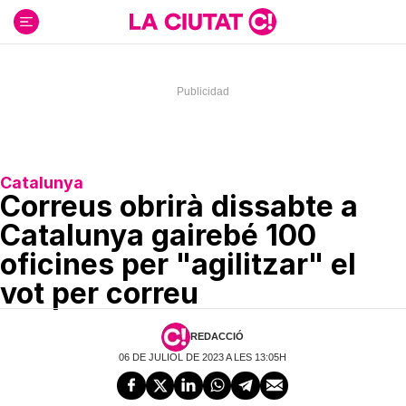
Ir
al
contenido
Catalunya
Correus obrirà dissabte a
Catalunya gairebé 100
oficines per "agilitzar" el
vot per correu
REDACCIÓ
06 DE JULIOL DE 2023 A LES 13:05H