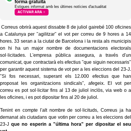
forma gratuïta
Estigues informat amb les últimes notícies d'actualitat
ACTIVAR ARA
Correus obrirà aquest dissabte 8 de juliol gairebé 100 oficines
a Catalunya per "agilitzar" el vot per correu de 9 hores a 14
hores. 33 seran a la ciutat de Barcelona i la resta als municipis
on hi ha un major nombre de documentacions electorals
sol·licitades. L'empresa pública assegura, a través d'un
comunicat, que contractarà els efectius "que siguin necessaris"
per garantir aquest sistema de vot per a les eleccions del 23-J.
"Si fos necessari, superant els 12.000 efectius que han
proposat les organitzacions sindicals", afegeix. El vot per
correu es pot sol·licitar fins al 13 de juliol inclòs, via web o a
les oficines, i es pot dipositar fins al 20 de juliol.
Tenint en compte l'alt nombre de sol·licituds, Correus ja ha
demanat als ciutadans que votin per correu a les eleccions del
23-J
que no esperin a "última hora" per dipositar el seu