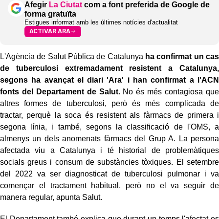
Afegir
La Ciutat
com a font preferida de Google de
forma gratuïta
Estigues informat amb les últimes notícies d'actualitat
ACTIVAR ARA
L'Agència de Salut Pública de Catalunya
ha confirmat un cas
de tuberculosi extremadament resistent a Catalunya,
segons ha avançat el diari 'Ara' i han confirmat a l'ACN
fonts del Departament de Salut
. No és més contagiosa que
altres formes de tuberculosi, però és més complicada de
tractar, perquè la soca és resistent als fàrmacs de primera i
segona línia, i també, segons la classificació de l'OMS, a
almenys un dels anomenats fàrmacs del Grup A. La persona
afectada viu a Catalunya i té historial de problemàtiques
socials greus i consum de substàncies tòxiques. El setembre
del 2022 va ser diagnosticat de tuberculosi pulmonar i va
començar el tractament habitual, però no el va seguir de
manera regular, apunta Salut.
El Departament també explica que durant un temps l'afectat es