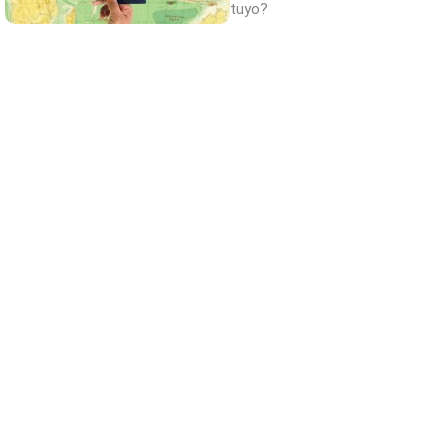
tuyo?
El truco contra la cal
Di adiós a la cal del baño con estos
sencillos consejos
Belleza indomable
El diamante que simboliza la feminidad