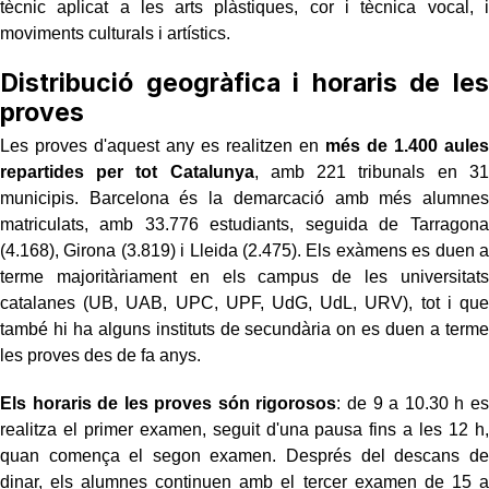
tècnic aplicat a les arts plàstiques, cor i tècnica vocal, i
moviments culturals i artístics.
Distribució geogràfica i horaris de les
proves
Les proves d'aquest any es realitzen en
més de 1.400 aules
repartides per tot Catalunya
, amb 221 tribunals en 31
municipis. Barcelona és la demarcació amb més alumnes
matriculats, amb 33.776 estudiants, seguida de Tarragona
(4.168), Girona (3.819) i Lleida (2.475). Els exàmens es duen a
terme majoritàriament en els campus de les universitats
catalanes (UB, UAB, UPC, UPF, UdG, UdL, URV), tot i que
també hi ha alguns instituts de secundària on es duen a terme
les proves des de fa anys.
Els horaris de les proves són rigorosos
: de 9 a 10.30 h es
realitza el primer examen, seguit d'una pausa fins a les 12 h,
quan comença el segon examen. Després del descans de
dinar, els alumnes continuen amb el tercer examen de 15 a