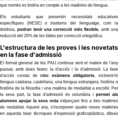
que només es tindria en compte a les matèries de llengua.
Els estudiants que presentin necessitats educatives
específiques (NESE) o trastorns del llenguatge, com la
dislèxia,
podran tenir una correcció més flexible
, amb una
reducció del 20% de les faltes per correcció ortogràfica.
L'estructura de les proves i les novetats
en la fase d'admissió
El format general de les PAU continua sent el mateix de l'any
passat, amb dues fases: la d'accés i la d'admissió. La fase
d'accés consta de
cinc exàmens obligatoris
, incloent-hi
llengua catalana, castellana, una llengua estrangera, història o
història de la filosofia i una matèria de modalitat a escollir. Per
la seva part, la fase d'admissió és voluntària i
permet als
alumnes apujar la seva nota
mitjançant fins a tres matèries
de modalitat. Aquest any, s'incorporen quatre noves matèries
en aquesta fase: tècniques d'expressió graficoplàstica, dibuix