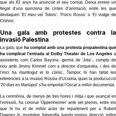
que als 82 anys ha anunciat el seu comiat. Deixa enrere un
llegat d'una quinzena de cintes d’animació, entre les que
destaquen 'El meu veí Totoro', 'Porco Rosso' o 'El viatge de
Chihiro'.
Una gala amb protestes contra la
invasió Palestina
La gala, que
ha comptat amb una protesta propalestina que
ha complicat l'entrada al Dolby Theater de Los Angeles
a
assistents com Carlos Bayona -germà de 'Jota'-, compta de
nou amb Jimmy Kimmel com a director d'orquestra, i des de
l'inici ha mantingut el to còmic. Tampoc hi han faltat les
referències a la invasió Rússia d'Ucraïna, quan la producucció
'20 días en Mariúpol' s'ha emportat l'Oscar a millor documental.
La cerimònia, de menys de tres hores i mitja i que avançat en
l'emissió, ha coronat 'Oppenheimer' amb set premis, entre els
que hi ha el de millor actor de repartiment per a Robert
Downey Jr., muntatge, fotografia, banda sonora, direcció, millor