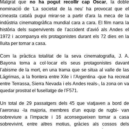
Malgrat que
no ha pogut recollir cap Oscar
, la doble
nominació de 'La societat de la neu' ha provocat que el
cineasta català pugui mirar-se a partir d'ara la meca de la
indústria cinematogràfica mundial cara a cara. El film narra la
història dels supervivents de l'accident d'avió als Andes el
1972 i acompanya els protagonistes durant els 72 dies en la
lluita per tornar a casa.
Com la pràctica totalitat de la seva cinematografia, J. A.
Bayona torna a col·locar els seus protagonistes davant
l'abisme de la mort, en una trama que se situa al valle de las
Lágrimas, a la frontera entre Xile i l'Argentina -que ha recreat
entre Terrassa, Sierra Nevada i els Andes reals-, la zona on va
quedar prostrat el fusellatge de l'F571.
Un total de 29 passatgers dels 45 que viatjaven a bord de
l'aeronau -la majoria, membres d'un equip de rugbi- van
sobreviure a l'impacte i 16 aconsegueixen tornar a casa
sobrevivint, entre altres motius, gràcies als cossos dels