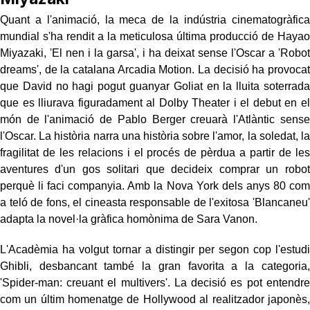
Quant a l'animació, la meca de la indústria cinematogràfica
mundial s'ha rendit a la meticulosa última producció de Hayao
Miyazaki, 'El nen i la garsa', i ha deixat sense l'Oscar a 'Robot
dreams', de la catalana Arcadia Motion. La decisió ha provocat
que David no hagi pogut guanyar Goliat en la lluita soterrada
que es lliurava figuradament al Dolby Theater i el debut en el
món de l'animació de Pablo Berger creuarà l'Atlàntic sense
l'Oscar. La història narra una història sobre l'amor, la soledat, la
fragilitat de les relacions i el procés de pèrdua a partir de les
aventures d'un gos solitari que decideix comprar un robot
perquè li faci companyia. Amb la Nova York dels anys 80 com
a teló de fons, el cineasta responsable de l'exitosa 'Blancaneu'
adapta la novel·la gràfica homònima de Sara Vanon.
L'Acadèmia ha volgut tornar a distingir per segon cop l'estudi
Ghibli, desbancant també la gran favorita a la categoria,
'Spider-man: creuant el multivers'. La decisió es pot entendre
com un últim homenatge de Hollywood al realitzador japonès,