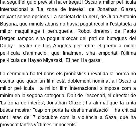
ha seguit el guió previst i ha entregat l'Oscar a millor pel·lícula
internacional a 'La zona de interés', de Jonathan Glazer,
deixant sense opcions 'La societat de la neu', de Juan Antonio
Bayona, que minuts abans no havia pogut recollir l'estatueta a
millor maquillatge i perruqueria. 'Robot dreams', de Pablo
Berger, tampoc s'ha pogut aixecar del pati de butaques del
Dolby Theater de Los Angeles per rebre el premi a millor
pel·lícula d'animació, que finalment s'ha emportat l'última
pel·lícula de Hayao Miyazaki, 'El nen i la garsa'.
La cerimònia ha fet bons els pronòstics i revalida la norma no
escrita que quan un film està doblement nominat a l'Oscar a
millor pel·lícula i a millor film internacional s'imposa com a
mínim en la segona categoria. Dalt de l'escenari, el director de
'La zona de interès', Jonathan Glazer, ha afirmat que la cinta
busca mostrar "cap on porta la deshumanització" i ha criticat
tant l'atac del 7 d'octubre com la violència a Gaza, que ha
provocat tantes víctimes "innocents".