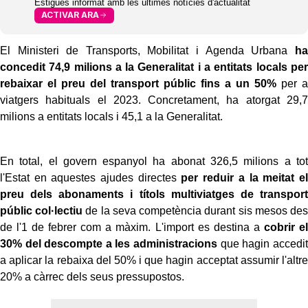
Estigues informat amb les últimes notícies d'actualitat
ACTIVAR ARA
El Ministeri de Transports, Mobilitat i Agenda Urbana
ha
concedit 74,9 milions a la Generalitat i a entitats locals per
rebaixar el preu del transport públic fins a un 50%
per a
viatgers habituals el 2023. Concretament, ha atorgat 29,7
milions a entitats locals i 45,1 a la Generalitat.
En total, el govern espanyol ha abonat 326,5 milions a tot
l'Estat en aquestes ajudes directes
per reduir a la meitat el
preu dels abonaments i títols multiviatges de transport
públic col·lectiu
de la seva competència durant sis mesos des
de l'1 de febrer com a màxim. L'import es destina a
cobrir el
30% del descompte a les administracions
que hagin accedit
a aplicar la rebaixa del 50% i que hagin acceptat assumir l'altre
20% a càrrec dels seus pressupostos.