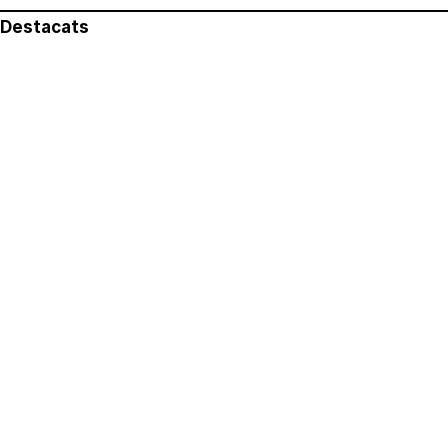
Destacats
El més llegit
Avís legal
Política de privacitat
Política de cookies
Qui som
Contacte
Xarxes socials
Amb col·laboració de: