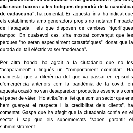
allà seran baixes i a les botigues dependrà de la casuística
de cadascuna”,
ha comentat. En aquesta línia, ha indicat que
els establiments amb generadors propis no notaran l’impacte
de l’apagada i els que disposen de cambres frigorífiques
tampoc. En qualsevol cas, s'ha mostrat convençut que les
pèrdues “no seran especialment catastròfiques”, donat que la
durada del tall elèctric va ser “moderada”.
Per altra banda, ha agraït a la ciutadania que no fes
“acaparament” i tingués un “comportament exemplar”. Ha
manifestat que a diferència del que va passar en episodis
d’emergència anteriors com la pandèmia de la covid, en
aquesta ocasió no van desaparèixer productes essencials com
el paper de vàter: “Ho atribuïm al fet que som un sector que ens
hem guanyat el respecte i la credibilitat dels clients”, ha
comentat. Gaspa que ha afegit que la ciutadania confia en el
sector i sap que els supermercats “saben garantir el
subministrament”.