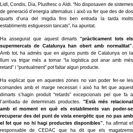
Lidl, Condis, Dia, Plusfresc o Aldi. “No disposaven de sistemes
de generació d’energia alternatius i això va fer que des de dos
quarts d’una del migdia fins ben entrada la tarda molts
establiments estiguessin tancats”, ha apuntat.
Ha assegurat que aquest dimarts
“pràcticament tots els
supermercats de Catalunya han obert amb normalitat”
.
Amb tot, ha admès que en alguns punts de Catalunya on la
llum va trigar més a tornar “la logística pot anar amb més
retard” i “puntualment” pot faltar algun producte.
Ha explicat que en aquestes zones no van poder fer-se les
comandes amb el marge necessari i això ha fet que aquest
dimarts s’hagin produït “retards” excepcionals pel que fa a
l’arribada de determinats productes.
“Està més relacionat
amb el moment en què els establiments van poder-se
recuperar des del punt de vista energètic que no pas amb
el fet que no hi hagi productes disponibles”
, ha afirmat el
responsable de CEDAC que ha dit que els magatzems