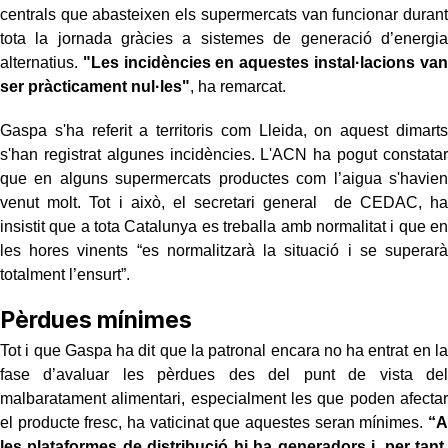
centrals que abasteixen els supermercats van funcionar durant
tota la jornada gràcies a sistemes de generació d’energia
alternatius.
"Les incidències en aquestes instal·lacions van
ser pràcticament nul·les"
, ha remarcat.
Gaspa s'ha referit a territoris com Lleida, on aquest dimarts
s'han registrat algunes incidències. L'ACN ha pogut constatar
que en alguns supermercats productes com l’aigua s'havien
venut molt. Tot i això, el secretari general de CEDAC, ha
insistit que a tota Catalunya es treballa amb normalitat i que en
les hores vinents “es normalitzarà la situació i se superarà
totalment l’ensurt”.
Pèrdues mínimes
Tot i que Gaspa ha dit que la patronal encara no ha entrat en la
fase d’avaluar les pèrdues des del punt de vista del
malbaratament alimentari, especialment les que poden afectar
el producte fresc, ha vaticinat que aquestes seran mínimes.
“A
les plataformes de distribució hi ha generadors i, per tant,