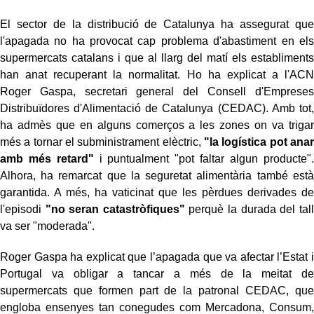
El sector de la distribució de Catalunya ha assegurat que
l'apagada no ha provocat cap problema d'abastiment en els
supermercats catalans i que al llarg del matí els establiments
han anat recuperant la normalitat. Ho ha explicat a l'ACN
Roger Gaspa, secretari general del Consell d'Empreses
Distribuïdores d'Alimentació de Catalunya (CEDAC). Amb tot,
ha admès que en alguns comerços a les zones on va trigar
més a tornar el subministrament elèctric,
"la logística pot anar
amb més retard"
i puntualment "pot faltar algun producte".
Alhora, ha remarcat que la seguretat alimentària també està
garantida. A més, ha vaticinat que les pèrdues derivades de
l'episodi
"no seran catastròfiques"
perquè la durada del tall
va ser "moderada".
Roger Gaspa ha explicat que l’apagada que va afectar l’Estat i
Portugal va obligar a tancar a més de la meitat de
supermercats que formen part de la patronal CEDAC, que
engloba ensenyes tan conegudes com Mercadona, Consum,