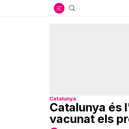
Ir
Cercar
al
contenido
Catalunya
Catalunya és l'
vacunat els p