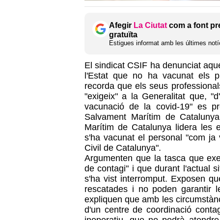
Afegir
La Ciutat
com a font pr
gratuïta
Estigues informat amb les últimes notíc
El sindicat CSIF ha denunciat aque
l'Estat que no ha vacunat els p
recorda que els seus professionals
"exigeix" a la Generalitat que, "d
vacunació de la covid-19" es p
Salvament Marítim de Cataluny
Marítim de Catalunya lidera les 
s'ha vacunat el personal "com ja 
Civil de Catalunya".
Argumenten que la tasca que exer
de contagi" i que durant l'actual 
s'ha vist interromput. Exposen q
rescatades i no poden garantir l
expliquen que amb les circumstànci
d'un centre de coordinació conta
inoperatiu, que no podrà atendr