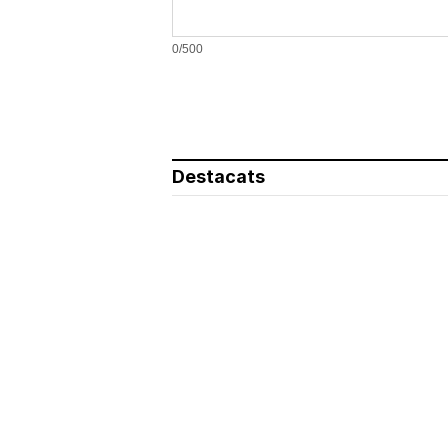
0/500
Destacats