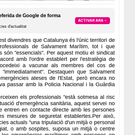
eferida de Google de forma
ACTIVAR ARA
ies d'actualitat
st divendres que Catalunya és l'únic territori de
rofessionals de Salvament Marítim, tot i que
 són "essencials". Per aquest motiu el sindicat
'acord amb l'ordre establert per l'estratègia de
rocedeixi a vacunar als membres del cos de
a "immediatament". Destaquen que Salvament
emergències ateses de l'Estat, però encara no
va passar amb la Policia Nacional i la Guàrdia
ceixen els professionals "està sotmesa al risc
situació d'emergència sanitària, aquest servei no
ue entren en contacte directe amb les persones
es mesures de seguretat establertes.Per això,
es actuals "una tripulació d'un mitjà o personal
giat, o amb sospites, suposa un mitjà o centre
e les emergències marítimes amb persones en