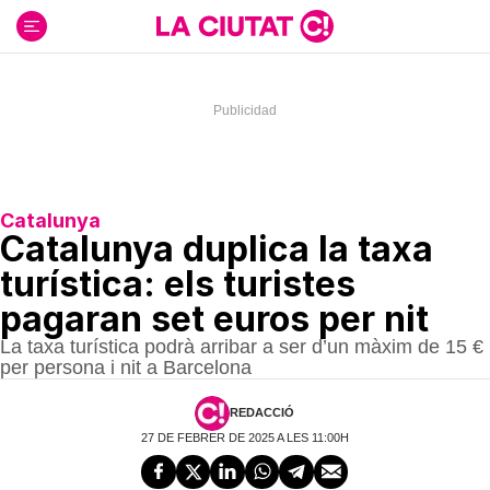
Ir
al
contenido
Catalunya
Catalunya duplica la taxa
turística: els turistes
pagaran set euros per nit
La taxa turística podrà arribar a ser d’un màxim de 15 €
per persona i nit a Barcelona
REDACCIÓ
27 DE FEBRER DE 2025 A LES 11:00H