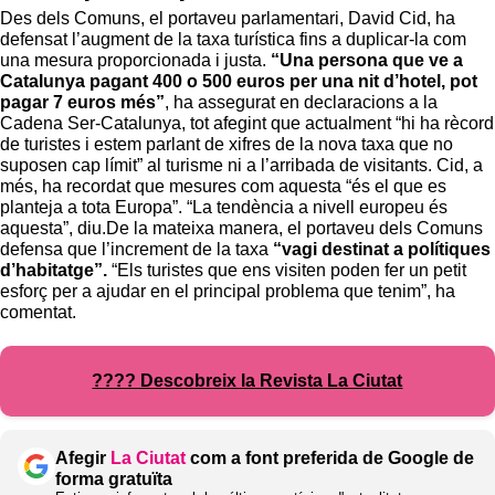
Des dels Comuns, el portaveu parlamentari, David Cid, ha
defensat l’augment de la taxa turística fins a duplicar-la com
una mesura proporcionada i justa.
“Una persona que ve a
Catalunya pagant 400 o 500 euros per una nit d’hotel, pot
pagar 7 euros més”
, ha assegurat en declaracions a la
Cadena Ser-Catalunya, tot afegint que actualment “hi ha rècord
de turistes i estem parlant de xifres de la nova taxa que no
suposen cap límit” al turisme ni a l’arribada de visitants. Cid, a
més, ha recordat que mesures com aquesta “és el que es
planteja a tota Europa”. “La tendència a nivell europeu és
aquesta”, diu.De la mateixa manera, el portaveu dels Comuns
defensa que l’increment de la taxa
“vagi destinat a polítiques
d’habitatge”.
“Els turistes que ens visiten poden fer un petit
esforç per a ajudar en el principal problema que tenim”, ha
comentat.
???? Descobreix la Revista La Ciutat
Afegir
La Ciutat
com a font preferida de Google de
forma gratuïta