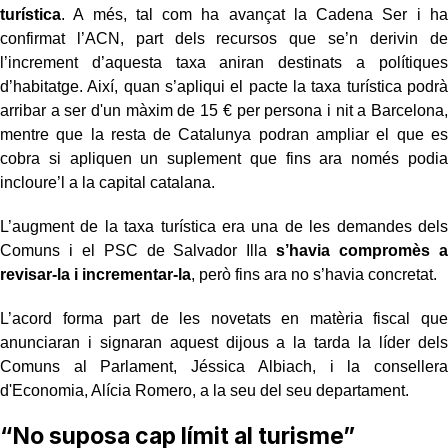
turística
. A més, tal com ha avançat la Cadena Ser i ha
confirmat l’ACN, part dels recursos que se’n derivin de
l’increment d’aquesta taxa aniran destinats a polítiques
d’habitatge. Així, quan s’apliqui el pacte la taxa turística podrà
arribar a ser d'un màxim de 15 € per persona i nit a Barcelona,
mentre que la resta de Catalunya podran ampliar el que es
cobra si apliquen un suplement que fins ara només podia
incloure’l a la capital catalana.
L’augment de la taxa turística era una de les demandes dels
Comuns i el PSC de Salvador Illa
s’havia compromès a
revisar-la i incrementar-la
, però fins ara no s’havia concretat.
L’acord forma part de les novetats en matèria fiscal que
anunciaran i signaran aquest dijous a la tarda la líder dels
Comuns al Parlament, Jéssica Albiach, i la consellera
d'Economia, Alícia Romero, a la seu del seu departament.
“No suposa cap límit al turisme”