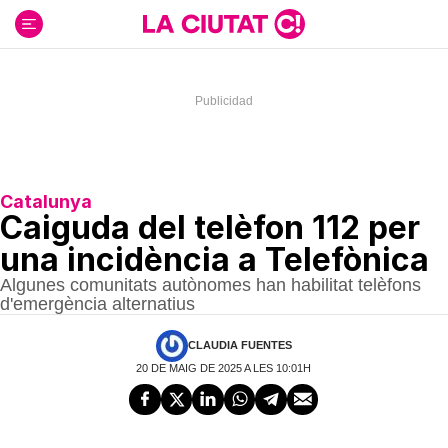
Ir
al
contenido
Catalunya
Caiguda del telèfon 112 per
una incidència a Telefònica
Algunes comunitats autònomes han habilitat telèfons
d'emergència alternatius
CLAUDIA FUENTES
20 DE MAIG DE 2025 A LES 10:01H