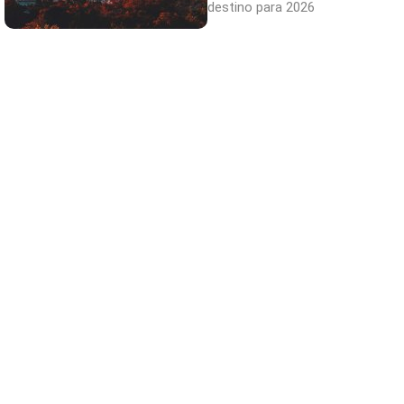
destino para 2026
Canciones que marcan
¿Por qué recuerdas canciones viejas mejor
que las nuevas?
No eran tan locas