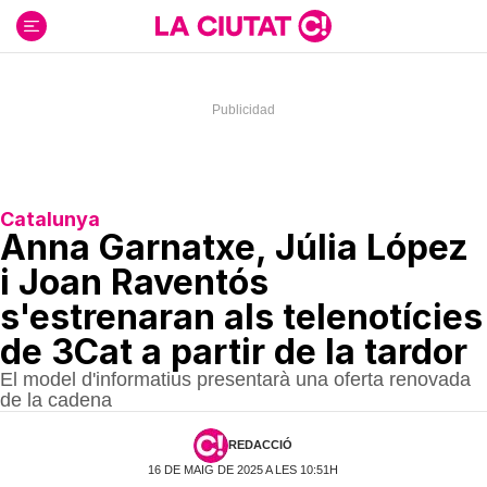
Ir
al
contenido
Catalunya
Anna Garnatxe, Júlia López
i Joan Raventós
s'estrenaran als telenotícies
de 3Cat a partir de la tardor
El model d'informatius presentarà una oferta renovada
de la cadena
REDACCIÓ
16 DE MAIG DE 2025 A LES 10:51H