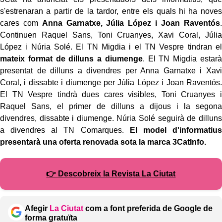
s'estrenaran a partir de la tardor, entre els quals hi ha noves
cares com
Anna Garnatxe, Júlia López i Joan Raventós
.
Continuen Raquel Sans, Toni Cruanyes, Xavi Coral, Júlia
López i Núria Solé. El TN Migdia i el TN Vespre tindran el
mateix format de dilluns a diumenge
. El TN Migdia estarà
presentat de dilluns a divendres per Anna Garnatxe i Xavi
Coral, i dissabte i diumenge per Júlia López i Joan Raventós.
El TN Vespre tindrà dues cares visibles, Toni Cruanyes i
Raquel Sans, el primer de dilluns a dijous i la segona
divendres, dissabte i diumenge. Núria Solé seguirà de dilluns
a divendres al TN Comarques.
El model d'informatius
presentarà una oferta renovada sota la marca 3CatInfo.
👉 Descobreix la Revista La Ciutat
Afegir
La Ciutat
com a font preferida de Google de
forma gratuïta