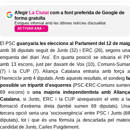
Afegir
La Ciutat
com a font preferida de Google de
forma gratuïta
Estigues informat amb les últimes notícies d'actualitat
ACTIVAR ARA
El PSC
guanyaria les eleccions al Parlament del 12 de maig
amb 36 diputats seguit de Junts (32) i ERC (26), segons una
enquesta del diari 'Ara'. En quarta posició se situaria el PP
amb 13 escons, just per davant de Vox (10), Comuns-Sumar
(7) i la CUP (7). Aliança Catalana entraria amb força a
l'hemicicle amb 4 diputats. Amb aquests resultats, el sondeig
fa
possible un tripartit d'esquerres
(PSC-ERC-Comuns sumen
69 escons) o
una majoria independentista amb Aliança
Catalana
, si Junts, ERC i la CUP aixequessin el veto a la
formació d'extrema dreta (també sumen 69 diputats). Una
tercera opció seria una 'sociovergència' entre PSC i Junts (68
diputats), tot i que és una fórmula ja descartada pel mateix
candidat de Junts, Carles Puigdemont.