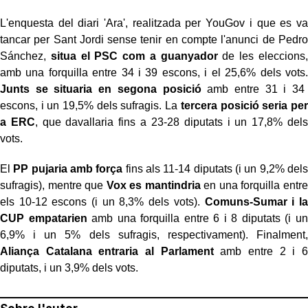
L'enquesta del diari 'Ara', realitzada per YouGov i que es va
tancar per Sant Jordi sense tenir en compte l'anunci de Pedro
Sánchez,
situa el PSC com a guanyador
de les eleccions,
amb una forquilla entre 34 i 39 escons, i el 25,6% dels vots.
Junts se situaria en segona posició
amb entre 31 i 34
escons, i un 19,5% dels sufragis. La
tercera posició seria per
a ERC
, que davallaria fins a 23-28 diputats i un 17,8% dels
vots.
El
PP pujaria amb força
fins als 11-14 diputats (i un 9,2% dels
sufragis), mentre que
Vox es mantindria
en una forquilla entre
els 10-12 escons (i un 8,3% dels vots).
Comuns-Sumar i la
CUP empatarien
amb una forquilla entre 6 i 8 diputats (i un
6,9% i un 5% dels sufragis, respectivament). Finalment,
Aliança Catalana entraria al Parlament
amb entre 2 i 6
diputats, i un 3,9% dels vots.