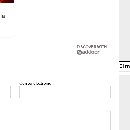
la
DISCOVER WITH
El m
Correu electrònic