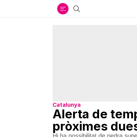
Ir
Cercar
al
contenido
Catalunya
Alerta de temp
pròximes due
Hi ha possibilitat de pedra sup