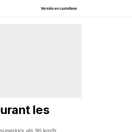
Versión en castellano
urant les
 superiors als 90 km/h,