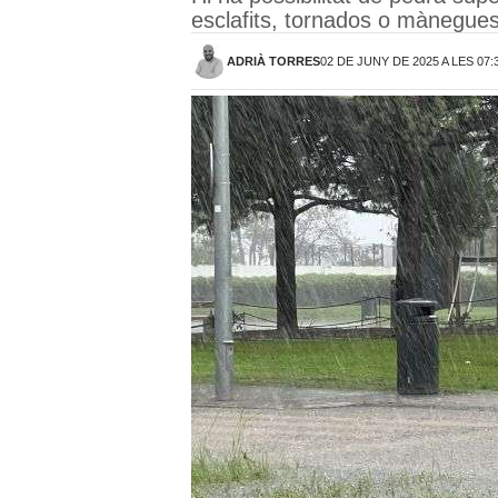
esclafits, tornados o mànegue
ADRIÀ TORRES
02 DE JUNY DE 2025 A LES 07: