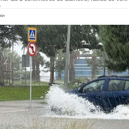
s
35H