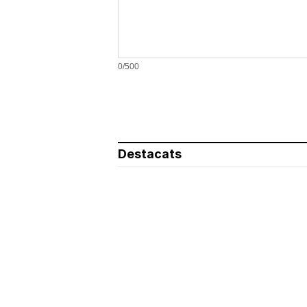
0/500
Destacats