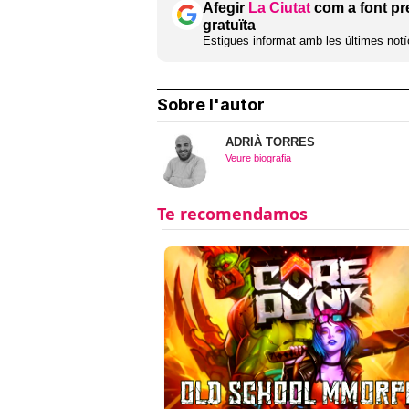
Afegir
La Ciutat
com a font pr
gratuïta
Estigues informat amb les últimes notíc
Sobre l'autor
ADRIÀ TORRES
Veure biografia