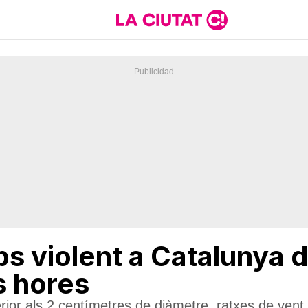
s violent a Catalunya d
s hores
erior als 2 centímetres de diàmetre, ratxes de vent